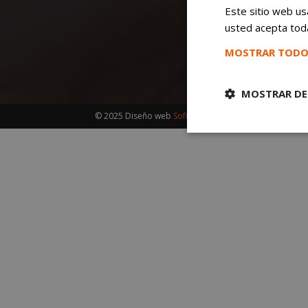
Este sitio web usa
usted acepta toda
MOSTRAR TODO
MOSTRAR DE
© 2025 Diseño web
Softdream
| Noticias de Alcorcón
Cookies
estrictament
necesarias
Cooki
Las cookies estricta