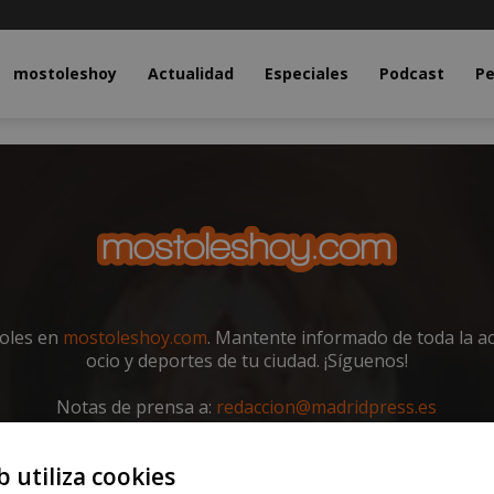
y.com
mostoleshoy
Actualidad
Especiales
Podcast
Pe
toles en
mostoleshoy.com
. Mantente informado de toda la act
ocio y deportes de tu ciudad. ¡Síguenos!
Notas de prensa a:
redaccion@madridpress.es
Teléfono mostoleshoy.com:
91 643 36 97
b utiliza cookies