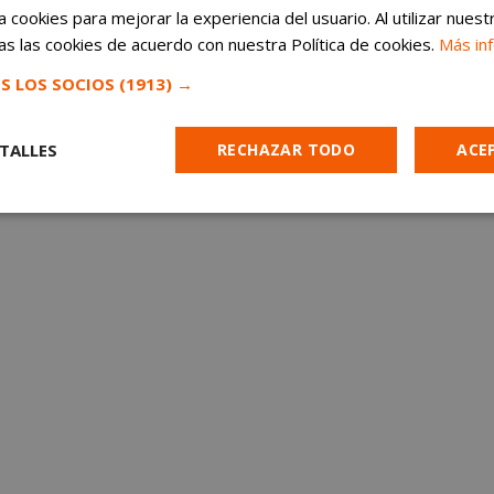
Contáctanos:
hola@madridpress.es
 cookies para mejorar la experiencia del usuario. Al utilizar nuest
s las cookies de acuerdo con nuestra Política de cookies.
Más in
S LOS SOCIOS
(1913) →
TALLES
RECHAZAR TODO
ACE
:
alcorconhoy.com
Aviso legal
Política de
Cookies de
Cookies de
Cookies de
e
rendimiento
preferencias
funcionalidad
es estrictamente necesarias
Cookies de rendimiento
Cookies de prefer
Cookies de funcionalidad
Cookies no clasificadas
mente necesarias permiten la funcionalidad principal del sitio web, como el inicio d