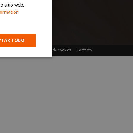
ro sitio web,
formación
PTAR TODO
 protección de datos
Política de cookies
Contacto
Cookies no
clasificadas
encias
e sesión de usuario y