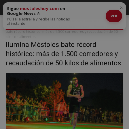
×
Sigue
mostoleshoy.com
en
Google News ⭐
VER
Pulsa la estrella y recibe las noticias
Inicio
Ilumina Móstoles bate récord histórico: más de 1.500
al instante
corredores y recaudación de 50 kilos de alimentos
Ilumina Móstoles
bate récord histórico: más de 1.500 corredores y recaudación de 50
kilos de alimentos
Ilumina Móstoles bate récord
histórico: más de 1.500 corredores y
recaudación de 50 kilos de alimentos