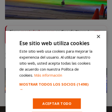
Sigue
mostoleshoy.com
en Google News ⭐
×
VER
Pulsa la estrella y recibe las noticias de Móstoles al
instante
Ese sitio web utiliza cookies
Este sitio web usa cookies para mejorar la
Ilumina Móstoles bate récord histórico: más de 1.500 corredores y recaudación
experiencia del usuario. Al utilizar nuestro
de 50 kilos de alimentos
sitio web, usted acepta todas las cookies
de acuerdo con nuestra Política de
cookies.
Más información
MOSTRAR TODOS LOS SOCIOS
(1498)
→
ACEPTAR TODO