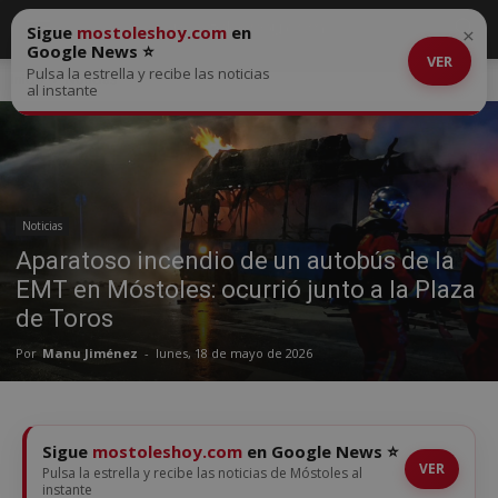
Sigue
mostoleshoy.com
en
×
Google News ⭐
VER
Pulsa la estrella y recibe las noticias
Inicio
Noticias
al instante
Noticias
Aparatoso incendio de un autobús de la
EMT en Móstoles: ocurrió junto a la Plaza
de Toros
Por
Manu Jiménez
-
lunes, 18 de mayo de 2026
Sigue
mostoleshoy.com
en Google News ⭐
VER
Pulsa la estrella y recibe las noticias de Móstoles al
instante