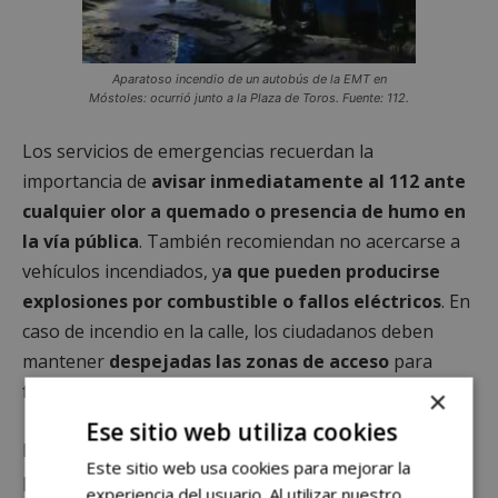
Aparatoso incendio de un autobús de la EMT en
Móstoles: ocurrió junto a la Plaza de Toros. Fuente: 112.
Los servicios de emergencias recuerdan la
importancia de
avisar inmediatamente al 112 ante
cualquier olor a quemado o presencia de humo en
la vía pública
. También recomiendan no acercarse a
vehículos incendiados, y
a que pueden producirse
explosiones por combustible o fallos eléctricos
. En
caso de incendio en la calle, los ciudadanos deben
mantener
despejadas las zonas de acceso
para
facilitar el trabajo de los equipos de emergencias.
×
Ese sitio web utiliza cookies
Los bomberos insisten en que una actuación rápida
Este sitio web usa cookies para mejorar la
puede evitar daños mayores y salvar vidas, además
experiencia del usuario. Al utilizar nuestro