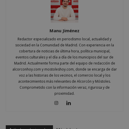
Proveedor
/
Nombre
Vencimient
Dominio
__cf_bm
29 minuto
Cloudflare Inc.
56 segundo
.x.com
Manu Jiménez
Redactor especializado en periodismo local, actualidad y
sociedad en la Comunidad de Madrid. Con experiencia en la
cobertura de noticias de última hora, política municipal,
eventos culturales y el día a día de los municipios del sur de
Madrid. Actualmente forma parte del equipo de redacción de
alcorconhoy.com y mostoleshoy.com, donde se encarga de dar
voz a las historias de los vecinos, el comercio local y los
CookieScriptConsent
4 semanas 
CookieScript
días
mostoleshoy.com
acontecimientos más relevantes de Alcorcón y Móstoles.
Comprometido con la información veraz, rigurosa y de
proximidad.