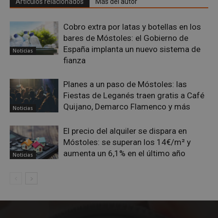
Artículos relacionados
Más del autor
Cobro extra por latas y botellas en los
bares de Móstoles: el Gobierno de
__cf_bm
29 minuto
Cloudflare Inc.
España implanta un nuevo sistema de
58 segundo
.twitter.com
Noticias
fianza
Planes a un paso de Móstoles: las
Fiestas de Leganés traen gratis a Café
Quijano, Demarco Flamenco y más
Noticias
El precio del alquiler se dispara en
VISITOR_PRIVACY_METADATA
5 meses 4
YouTube
Móstoles: se superan los 14€/m² y
semanas
.youtube.com
aumenta un 6,1% en el último año
Noticias