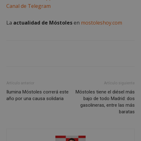
preferencias
funcionalidad
Canal de Telegram
La
actualidad de Móstoles
en
mostoleshoy.com
Cookies no clasificadas
Cookies estrictamente necesarias
Cookies de rendimiento
Artículo anterior
Artículo siguiente
Cookies de preferencias
Ilumina Móstoles correrá este
Móstoles tiene el diésel más
año por una causa solidaria
bajo de todo Madrid: dos
Cookies de funcionalidad
gasolineras, entre las más
Cookies no clasificadas
baratas
Las cookies estrictamente necesarias permiten la
funcionalidad principal del sitio web, como el
inicio de sesión de usuario y la gestión de cuentas.
El sitio web no se puede utilizar correctamente sin
las cookies estrictamente necesarias.