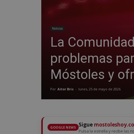
Noticias
La Comunidad 
problemas par
Móstoles y ofr
Por
Aitor Bris
-
lunes, 25 de mayo de 2026
Sigue
mostoleshoy.c
GOOGLE NEWS
Pulsa la estrella y recibe las 