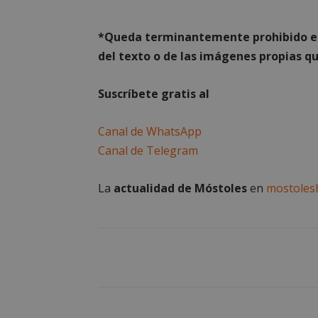
*Queda term
inantemente prohibido el
Cooki
del texto o de las imágenes propias qu
Suscríbete gratis al
Las cookies estricta
la gestión de cuenta
Canal de WhatsApp
Nombre
Canal de Telegram
PHPSESSID
La
actualidad de Móstoles
en
mostoles
_GRECAPTCHA
CookieScriptConse