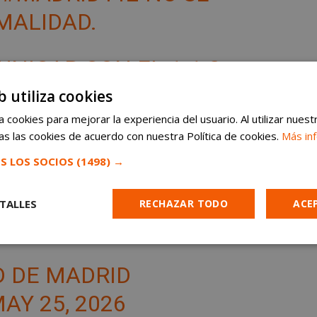
MALIDAD.
NICAR CON EL 1-1-2,
OS ALTERNATIVOS 061,
b utiliza cookies
 cookies para mejorar la experiencia del usuario. Al utilizar nuest
s las cookies de acuerdo con nuestra Política de cookies.
Más in
S LOS SOCIOS
(1498) →
NDO EN SOLUCIONAR
 ANTES POSIBLE.…
TALLES
RECHAZAR TODO
ACE
M/5N0VEEG50V
Cookies de
Cookies de
Cookies de
e
rendimiento
preferencias
funcionalidad
D DE MADRID
AY 25, 2026