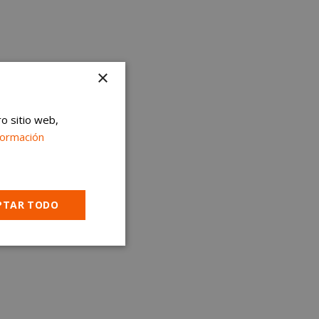
×
ro sitio web,
formación
PTAR TODO
Cookies no
clasificadas