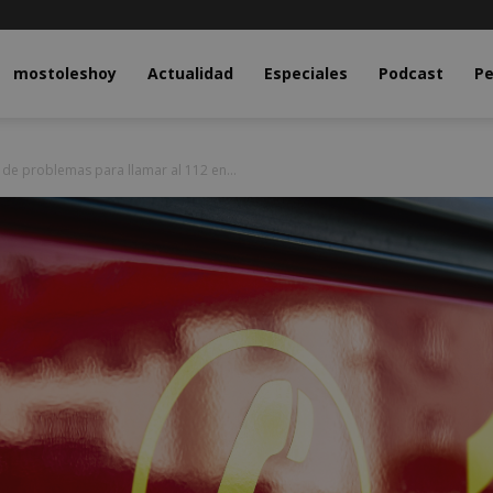
y.com
mostoleshoy
Actualidad
Especiales
Podcast
Pe
de problemas para llamar al 112 en...