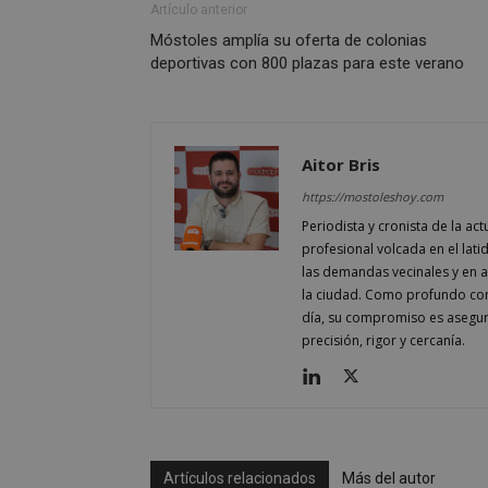
Artículo anterior
__cf_bm
Móstoles amplía su oferta de colonias
deportivas con 800 plazas para este verano
Storage declaratio
Nombre
job_listing_60028_0
Aitor Bris
_grecaptcha
https://mostoleshoy.com
google_auto_fc_c
Periodista y cronista de la a
profesional volcada en el lati
las demandas vecinales y en ana
Nombre
la ciudad. Como profundo cono
Nombre
Provee
Nombre
día, su compromiso es asegur
VISITOR_PRIVACY
/
Domin
Nombre
OAID
precisión, rigor y cercanía.
vuid
Vimeo.
YSC
Inc.
.vimeo
_cfuvid
.vimeo
NID
_ga
Artículos relacionados
Más del autor
VISITOR_INFO1_LIV