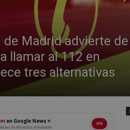
de Madrid advierte de
a llamar al 112 en
ece tres alternativas
om
en Google News ⭐
VER
noticias de Móstoles al instante