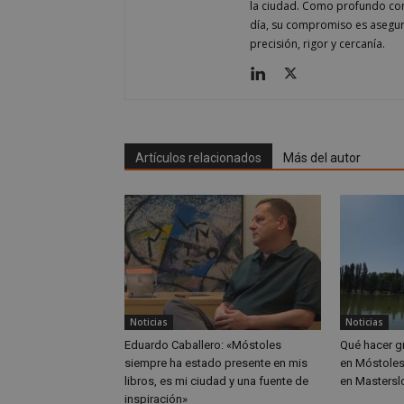
la ciudad. Como profundo cono
día, su compromiso es asegur
_cfuvid
.vimeo
NID
_ga
precisión, rigor y cercanía.
VISITOR_INFO1_LIV
_ga_CJ6TH46G2D
Artículos relacionados
Más del autor
Noticias
Noticias
Eduardo Caballero: «Móstoles
Qué hacer gr
siempre ha estado presente en mis
en Móstoles
libros, es mi ciudad y una fuente de
en Masterslo
inspiración»