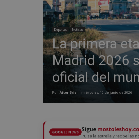
Deportes
Noticias
La primera eta
Madrid 2026 s
oficial del mun
Por
Aitor Bris
-
miércoles, 10 de junio de 2026
Sigue
mostoleshoy.c
GOOGLE NEWS
Pulsa la estrella y recibe las 