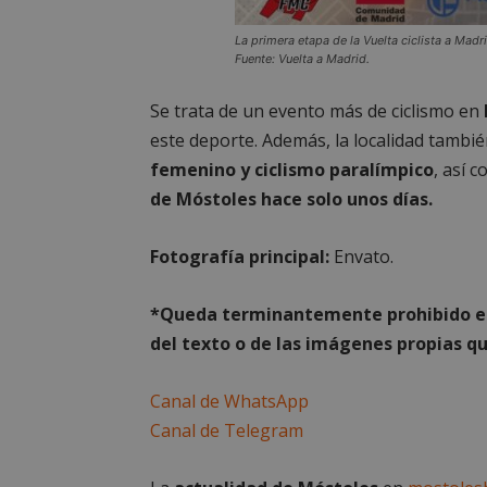
estrictament
necesarias
La primera etapa de la Vuelta ciclista a Madr
Fuente: Vuelta a Madrid.
Se trata de un evento más de ciclismo en
este deporte. Además, la localidad tambi
femenino y ciclismo paralímpico
, así 
Cooki
de Móstoles hace solo unos días.
Las cookies estricta
Fotografía principal:
Envato.
la gestión de cuenta
Nombre
*Queda terminantemente prohibido el 
del texto o de las imágenes propias qu
PHPSESSID
Canal de WhatsApp
Canal de Telegram
_GRECAPTCHA