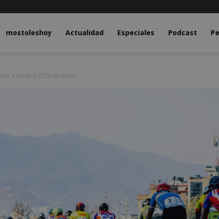
y.com
mostoleshoy
Actualidad
Especiales
Podcast
Pe
ista a Madrid 2026 será en...