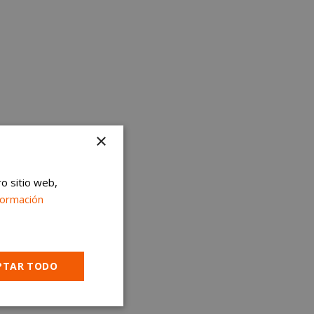
×
ro sitio web,
formación
PTAR TODO
Cookies no