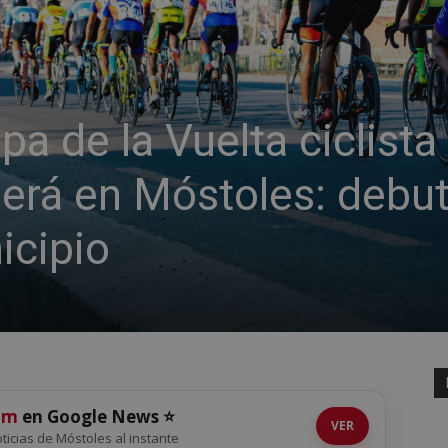
pa de la Vuelta ciclista
erá en Móstoles: debu
icipio
om
en Google News ⭐
VER
noticias de Móstoles al instante