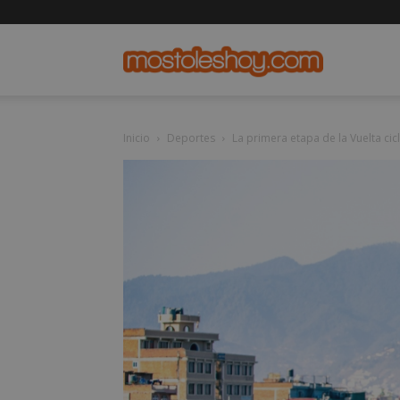
mostolesho
Inicio
Deportes
La primera etapa de la Vuelta cicl