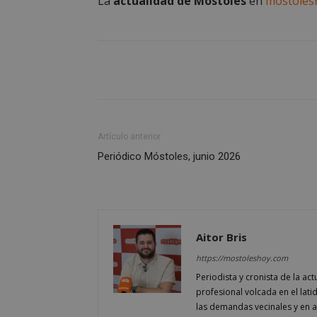
La
actualidad de Móstoles
en
mostoles
CookieScriptConse
__cf_bm
Storage declaratio
Artículo anterior
Nombre
Periódico Móstoles, junio 2026
job_listing_60028_0
_grecaptcha
google_auto_fc_c
Aitor Bris
Nombre
https://mostoleshoy.com
Nombre
Provee
Nombre
VISITOR_PRIVACY
/
Domin
Periodista y cronista de la a
Nombre
OAID
profesional volcada en el lati
vuid
Vimeo.
las demandas vecinales y en ana
YSC
Inc.
.vimeo