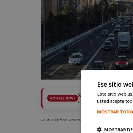
Ese sitio we
Este sitio web usa
Sigue
mostoleshoy.c
GOOGLE NEWS
usted acepta toda
Pulsa la estrella y recibe las 
MOSTRAR TODO
La visita del Papa complicará la circulación a los vecinos de
MOSTRAR DE