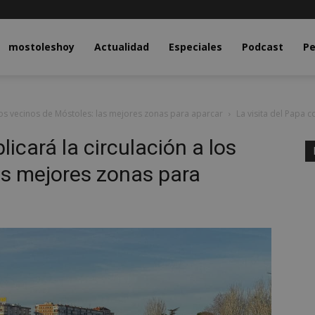
y.com
mostoleshoy
Actualidad
Especiales
Podcast
Pe
 los vecinos de Móstoles: las mejores zonas para aparcar
La visita del Papa c
licará la circulación a los
as mejores zonas para