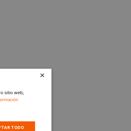
×
ro sitio web,
formación
PTAR TODO