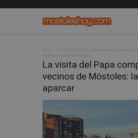
mostolesho
Inicio
La visita del Papa complicará la circulación a
mejores zonas para aparcar
La visita del Papa comp
vecinos de Móstoles: l
aparcar