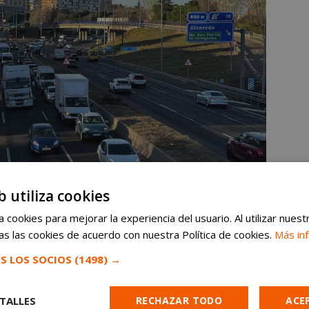
b utiliza cookies
 cookies para mejorar la experiencia del usuario. Al utilizar nuest
om
en Google News ⭐
VER
s las cookies de acuerdo con nuestra Política de cookies.
Más in
noticias de Móstoles al instante
S LOS SOCIOS
(1498) →
 Móstoles: las mejores zonas para aparcar
TALLES
RECHAZAR TODO
ACE