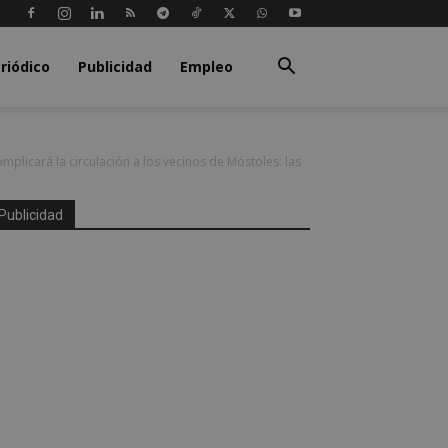
riódico
Publicidad
Empleo
omplicará la circulación a los vecinos de Móstoles: las
Publicidad