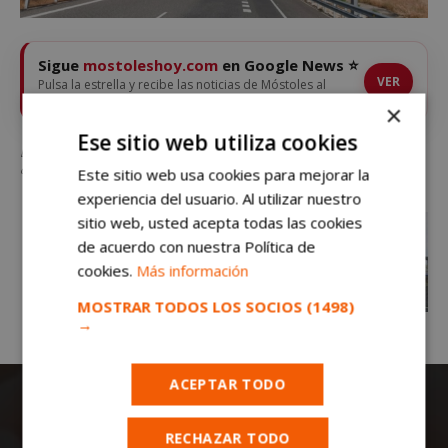
Sigue
mostoleshoy.com
en Google News ⭐
VER
Pulsa la estrella y recibe las noticias de Móstoles al
instante
×
Ese sitio web utiliza cookies
Luz verde a la conexión del PAU-4 de Móstoles con la R-5: «Las obras
comenzarán muy pronto»
Este sitio web usa cookies para mejorar la
experiencia del usuario. Al utilizar nuestro
sitio web, usted acepta todas las cookies
de acuerdo con nuestra Política de
cookies.
Más información
MOSTRAR TODOS LOS SOCIOS
(1498)
→
ACEPTAR TODO
RECHAZAR TODO