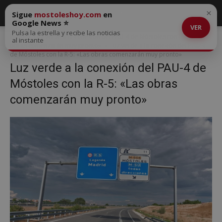
×
Sigue
mostoleshoy.com
en
Google News ⭐
VER
Pulsa la estrella y recibe las noticias
Inicio
Luz verde a la conexión del PAU-4 de Móstoles con la R-5: «Las
al instante
obras comenzarán muy pronto»
Luz verde a la conexión del PAU-4
de Móstoles con la R-5: «Las obras comenzarán muy pronto»
Luz verde a la conexión del PAU-4 de
Móstoles con la R-5: «Las obras
comenzarán muy pronto»