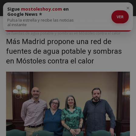
×
Sigue
mostoleshoy.com
en
Google News ⭐
VER
Pulsa la estrella y recibe las noticias
Inicio
Más Madrid propone una red de fuentes de agua potable y
al instante
sombras en Móstoles contra el calor
Más Madrid propone una red
de fuentes de agua potable y sombras en Móstoles contra el calor
Más Madrid propone una red de
fuentes de agua potable y sombras
en Móstoles contra el calor