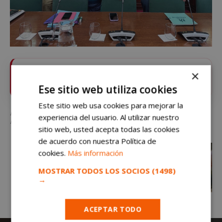
Sigue
mostoleshoy.com
en Google News ⭐
×
VER
Pulsa la estrella y recibe las noticias de Móstoles al
Ese sitio web utiliza cookies
instante
Este sitio web usa cookies para mejorar la
Más Madrid propone una red de fuentes de agua potable y sombras en
experiencia del usuario. Al utilizar nuestro
Móstoles contra el calor
sitio web, usted acepta todas las cookies
de acuerdo con nuestra Política de
cookies.
Más información
MOSTRAR TODOS LOS SOCIOS
(1498)
→
ACEPTAR TODO