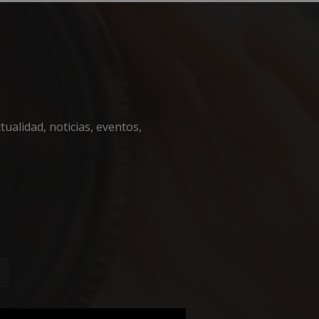
encias
ualidad, noticias, eventos,
e sesión de usuario y
sarias.
nguir entre humanos
l sitio web, con el
sobre el uso de su
iza esta cookie
de consentimiento
necesario que el
ript.com funcione
nguir entre humanos
l sitio web, con el