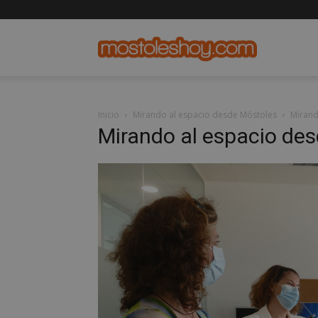
mostolesho
Inicio
Mirando al espacio desde Móstoles
Mirand
Mirando al espacio de