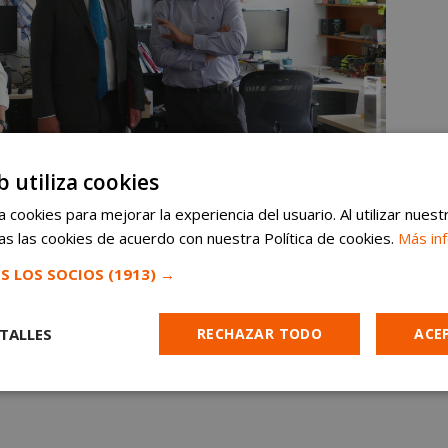
b utiliza cookies
 cookies para mejorar la experiencia del usuario. Al utilizar nuest
s las cookies de acuerdo con nuestra Política de cookies.
Más in
S LOS SOCIOS
(1913) →
TALLES
RECHAZAR TODO
ACE
Cookies de
Cookies de
Cookies de
e
rendimiento
preferencias
funcionalidad