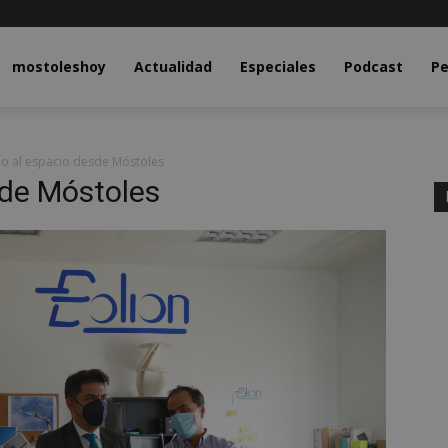
y.com
mostoleshoy
Actualidad
Especiales
Podcast
Pe
o al espacio desde Móstoles
sde Móstoles