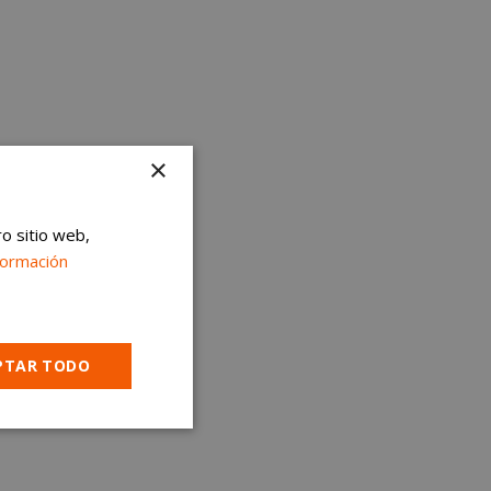
×
ro sitio web,
formación
PTAR TODO
Cookies no
clasificadas