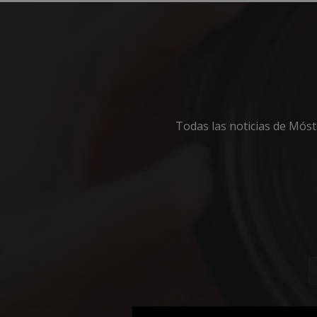
Cooki
Todas las noticias de Mós
Las cookies estricta
la gestión de cuenta
Nombre
__cf_bm
CookieScriptConse
__cf_bm