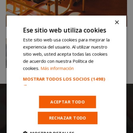
×
Ese sitio web utiliza cookies
Este sitio web usa cookies para mejorar la
experiencia del usuario. Al utilizar nuestro
sitio web, usted acepta todas las cookies
de acuerdo con nuestra Política de
cookies.
Más información
MOSTRAR TODOS LOS SOCIOS
(1498)
→
ACEPTAR TODO
RECHAZAR TODO
Todas las noticias de Móstoles en