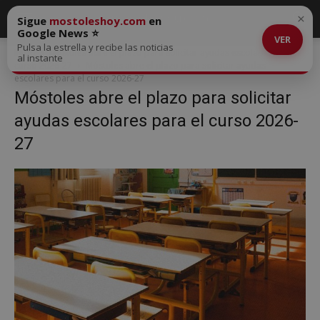
×
Sigue
mostoleshoy.com
en
Google News ⭐
VER
Pulsa la estrella y recibe las noticias
Inicio
Móstoles abre el plazo para solicitar ayudas escolares para el
al instante
curso 2026-27
Móstoles abre el plazo para solicitar ayudas
escolares para el curso 2026-27
Móstoles abre el plazo para solicitar
ayudas escolares para el curso 2026-
27