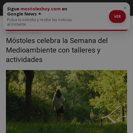
×
Sigue
mostoleshoy.com
en
Google News ⭐
VER
Pulsa la estrella y recibe las noticias
Inicio
Móstoles celebra la Semana del Medioambiente con talleres y
al instante
actividades
Móstoles celebra la Semana del Medioambiente con
talleres y actividades
Móstoles celebra la Semana del
Medioambiente con talleres y
actividades