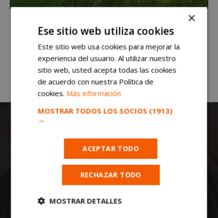
×
Ese sitio web utiliza cookies
Este sitio web usa cookies para mejorar la
experiencia del usuario. Al utilizar nuestro
sitio web, usted acepta todas las cookies
de acuerdo con nuestra Política de
cookies.
Más información
MOSTRAR TODOS LOS SOCIOS
(1913)
→
ACEPTAR TODO
RECHAZAR TODO
Todas las noticias de Móstoles en
mostoleshoy.com
. Mantente informado de
MOSTRAR DETALLES
toda la actualidad, noticias, eventos, ocio y
deportes de tu ciudad. ¡Síguenos!