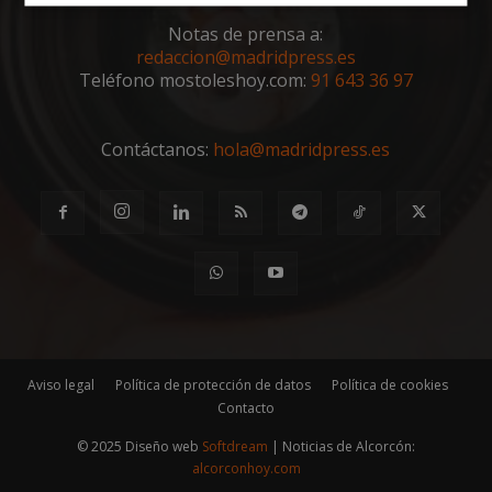
Cookies
Cookies de
estrictamente
rendimiento
Notas de prensa a:
necesarias
redaccion@madridpress.es
Teléfono mostoleshoy.com:
91 643 36 97
Cookies de
Cookies de
preferencias
funcionalidad
Contáctanos:
hola@madridpress.es
Cookies no clasificadas
Aviso legal
Política de protección de datos
Política de cookies
Cookies estrictamente necesarias
Contacto
Cookies de rendimiento
© 2025 Diseño web
Softdream
| Noticias de Alcorcón:
Cookies de preferencias
alcorconhoy.com
Cookies de funcionalidad