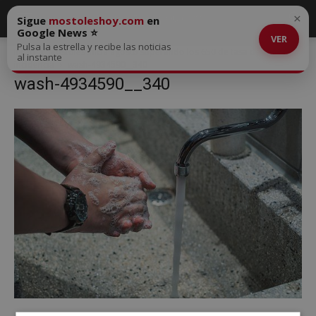
×
Sigue
mostoleshoy.com
en
Google News ⭐
VER
Pulsa la estrella y recibe las noticias
Inicio
Móstoles inicia agosto superando los 650 de tasa de
al instante
incidencia
wash-4934590__340
wash-4934590__340