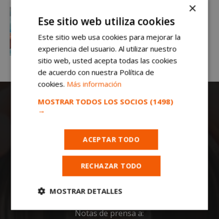
×
Ese sitio web utiliza cookies
Este sitio web usa cookies para mejorar la
experiencia del usuario. Al utilizar nuestro
sitio web, usted acepta todas las cookies
de acuerdo con nuestra Política de
cookies.
Más información
MOSTRAR TODOS LOS SOCIOS
(1498)
→
ACEPTAR TODO
Todas las noticias de Móstoles en
RECHAZAR TODO
mostoleshoy.com
. Mantente informado de
toda la actualidad, noticias, eventos, ocio y
MOSTRAR DETALLES
deportes de tu ciudad. ¡Síguenos!
Cookies
Cookies de
Notas de prensa a: