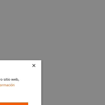
×
ro sitio web,
formación