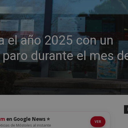
a el año 2025 con un
 paro durante el mes d
om
en Google News ⭐
VER
noticias de Móstoles al instante