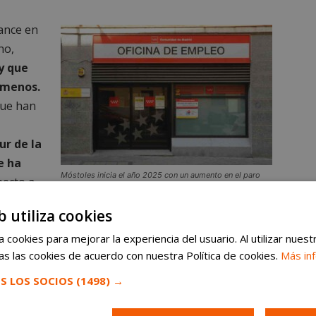
lance en
ho,
y que
 menos.
ue han
ur de la
e ha
Móstoles inicia el año 2025 con un aumento en el paro
pecto a
durante el mes de enero
mes
.
b utiliza cookies
mpleo en
Móstoles
se ha estancado con ese
 cookies para mejorar la experiencia del usuario. Al utilizar nuest
s las cookies de acuerdo con nuestra Política de cookies.
Más in
.586 en diciembre a 9.715 en enero
. De los
es y 5.868 mujeres
.
S LOS SOCIOS
(1498) →
 uso o distribución sin previo consentimiento