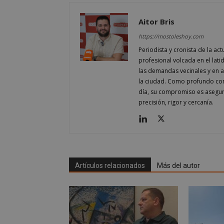
Aitor Bris
_GRECAPTCHA
https://mostoleshoy.com
Periodista y cronista de la a
profesional volcada en el lati
CookieScriptConse
las demandas vecinales y en ana
la ciudad. Como profundo cono
día, su compromiso es asegur
__cf_bm
precisión, rigor y cercanía.
Storage declaratio
Nombre
job_listing_60028_0
Artículos relacionados
Más del autor
_grecaptcha
google_auto_fc_c
Nombre