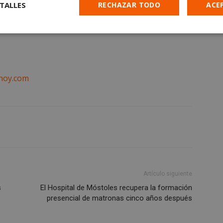
TALLES
RECHAZAR TODO
ACE
en en este artículo. Suscríbete gratis al
Cookies de
Cookies de
Cookies de
e
rendimiento
preferencias
funcionalidad
hoy.com
es estrictamente necesarias
Cookies de rendimiento
Cookies de prefer
Cookies de funcionalidad
Cookies no clasificadas
mente necesarias permiten la funcionalidad principal del sitio web, como el inicio d
s. El sitio web no se puede utilizar correctamente sin las cookies estrictamente nece
Artículo siguiente
Proveedor
/
Vencimiento
Descripción
Dominio
s
El Hospital de Móstoles recupera la formación
presencial de matronas cinco años después
Sesión
Cookie generada por aplicaciones basadas
PHP.net
PHP. Este es un identificador de propósit
mostoleshoy.com
utiliza para mantener las variables de ses
Normalmente es un número generado al a