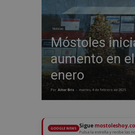
Noticias
Móstoles inici
aumento en el
enero
Por
Aitor Bris
-
martes, 4 de febrero de 2025
Sigue
mostoleshoy.c
GOOGLE NEWS
Pulsa la estrella y recibe las 