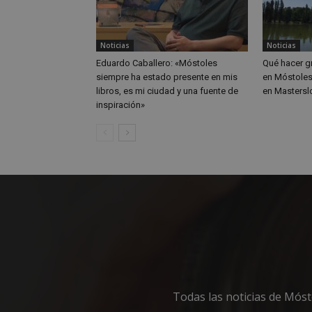
Nombre
Provee
Nombre
VISITOR_PRIVACY
/
Domin
Nombre
OAID
vuid
Vimeo.
YSC
Inc.
Noticias
Noticias
.vimeo
Eduardo Caballero: «Móstoles
Qué hacer gr
_cfuvid
.vimeo
NID
siempre ha estado presente en mis
en Móstoles
_ga
libros, es mi ciudad y una fuente de
en Masterslo
inspiración»
VISITOR_INFO1_LIV
_ga_CJ6TH46G2D
Todas las noticias de Mós