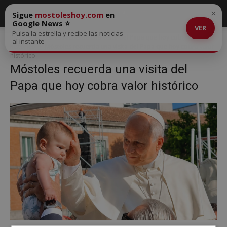
×
Sigue
mostoleshoy.com
en
Google News ⭐
VER
Pulsa la estrella y recibe las noticias
Inicio
Móstoles recuerda una visita del Papa que hoy cobra valor
al instante
histórico
Móstoles recuerda una visita del Papa que hoy cobra valor
histórico
Móstoles recuerda una visita del
Papa que hoy cobra valor histórico