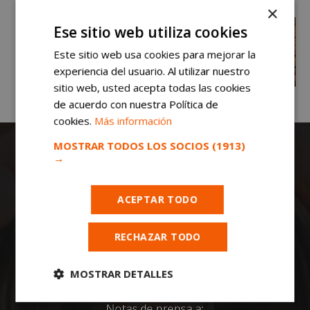
×
Ese sitio web utiliza cookies
Este sitio web usa cookies para mejorar la
experiencia del usuario. Al utilizar nuestro
sitio web, usted acepta todas las cookies
de acuerdo con nuestra Política de
cookies.
Más información
MOSTRAR TODOS LOS SOCIOS
(1913)
→
ACEPTAR TODO
Todas las noticias de Móstoles en
RECHAZAR TODO
mostoleshoy.com
. Mantente informado de
toda la actualidad, noticias, eventos, ocio y
MOSTRAR DETALLES
deportes de tu ciudad. ¡Síguenos!
Cookies
Cookies de
Notas de prensa a: