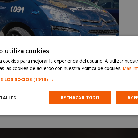
b utiliza cookies
 cookies para mejorar la experiencia del usuario. Al utilizar nuest
s las cookies de acuerdo con nuestra Política de cookies.
Más in
S LOS SOCIOS
(1913) →
TALLES
RECHAZAR TODO
ACE
Cookies de
Cookies de
Cookies de
e
rendimiento
preferencias
funcionalidad