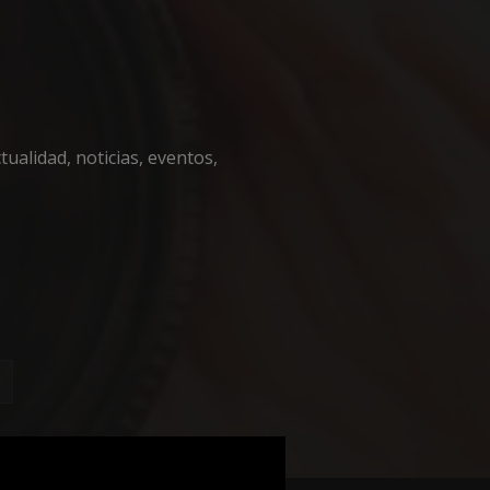
encias
ualidad, noticias, eventos,
e sesión de usuario y
sarias.
nguir entre humanos
l sitio web, con el
sobre el uso de su
iza esta cookie
de consentimiento
necesario que el
ript.com funcione
nguir entre humanos
l sitio web, con el
sobre el uso de su