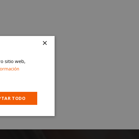
×
ro sitio web,
formación
PTAR TODO
Cookies no
clasificadas