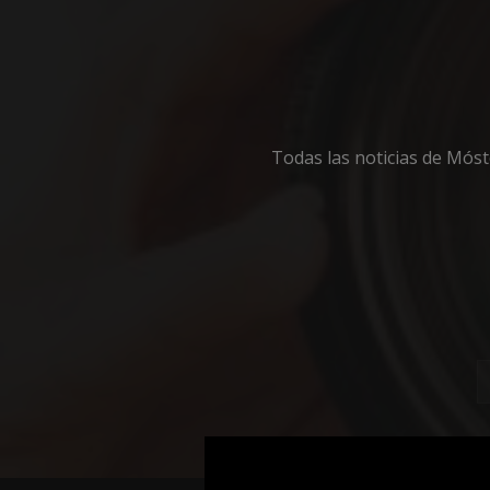
Cooki
Todas las noticias de Mós
Las cookies estricta
la gestión de cuenta
Nombre
__cf_bm
CookieScriptConse
__cf_bm