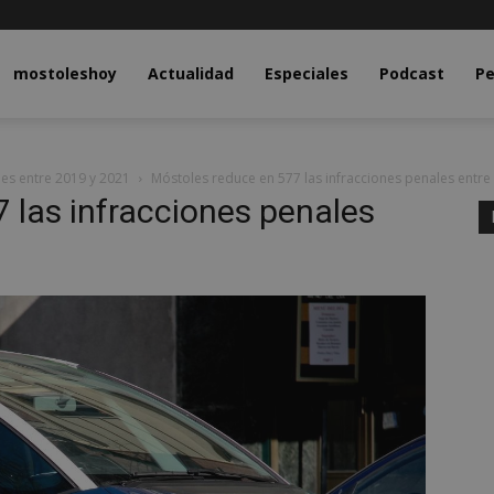
y.com
mostoleshoy
Actualidad
Especiales
Podcast
Pe
les entre 2019 y 2021
Móstoles reduce en 577 las infracciones penales entre
 las infracciones penales