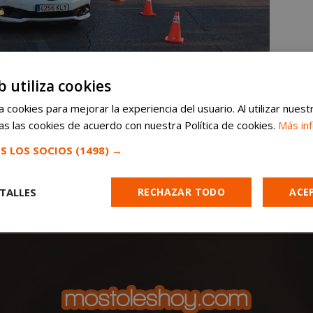
b utiliza cookies
 cookies para mejorar la experiencia del usuario. Al utilizar nuest
s las cookies de acuerdo con nuestra Política de cookies.
Más in
S LOS SOCIOS
(1498) →
TALLES
RECHAZAR TODO
ACE
Cookies de
Cookies de
Cookies de
e
rendimiento
preferencias
funcionalidad