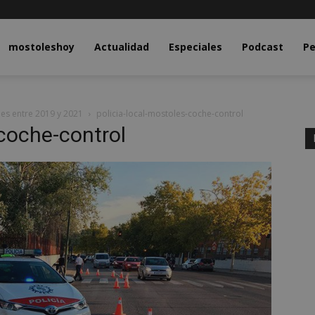
y.com
mostoleshoy
Actualidad
Especiales
Podcast
Pe
les entre 2019 y 2021
policia-local-mostoles-coche-control
-coche-control