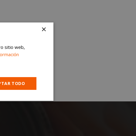
×
ro sitio web,
formación
PTAR TODO
Cookies no
clasificadas