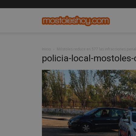
mostolesho
Inicio
Móstoles reduce en 577 las infracciones pena
policia-local-mostoles