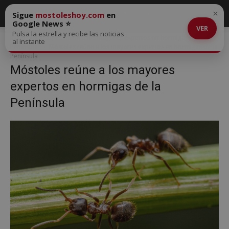
×
Sigue
mostoleshoy.com
en
Google News ⭐
VER
Pulsa la estrella y recibe las noticias
Inicio
Móstoles reúne a los mayores expertos en hormigas de la
al instante
Península
Móstoles reúne a los mayores expertos en hormigas de la
Península
Móstoles reúne a los mayores
expertos en hormigas de la
Península