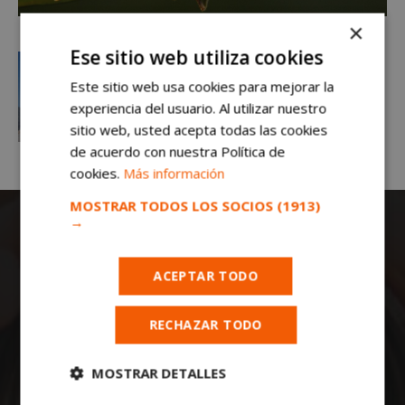
×
Ese sitio web utiliza cookies
Este sitio web usa cookies para mejorar la
experiencia del usuario. Al utilizar nuestro
sitio web, usted acepta todas las cookies
de acuerdo con nuestra Política de
cookies.
Más información
MOSTRAR TODOS LOS SOCIOS
(1913)
→
ACEPTAR TODO
RECHAZAR TODO
Todas las noticias de Móstoles en
mostoleshoy.com
. Mantente informado de
MOSTRAR DETALLES
toda la actualidad, noticias, eventos, ocio y
deportes de tu ciudad. ¡Síguenos!