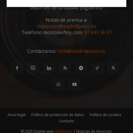
toda la actualidad, noticias, eventos, ocio y
deportes de tu ciudad. ¡Síguenos!
Cookies
Cookies de
estrictamente
rendimiento
necesarias
Notas de prensa a:
redaccion@madridpress.es
Teléfono mostoleshoy.com:
91 643 36 97
Cookies de
Cookies de
preferencias
funcionalidad
Contáctanos:
hola@madridpress.es
Cookies no clasificadas
Cookies estrictamente necesarias
Aviso legal
Política de protección de datos
Política de cookies
Cookies de rendimiento
Contacto
Cookies de preferencias
© 2025 Diseño web
Softdream
| Noticias de Alcorcón: