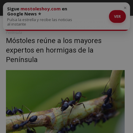
×
Sigue
mostoleshoy.com
en
Google News ⭐
VER
Pulsa la estrella y recibe las noticias
Inicio
Móstoles reúne a los mayores expertos en hormigas de la
al instante
Península
Móstoles reúne a los mayores expertos en hormigas de la
Península
Móstoles reúne a los mayores
expertos en hormigas de la
Península