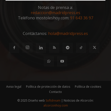
Cookies
Cookies de
estrictamente
rendimiento
Notas de prensa a:
necesarias
redaccion@madridpress.es
Teléfono mostoleshoy.com:
91 643 36 97
Cookies de
Cookies de
preferencias
funcionalidad
Contáctanos:
hola@madridpress.es
Cookies no clasificadas
Aviso legal
Política de protección de datos
Política de cookies
Cookies estrictamente necesarias
Contacto
Cookies de rendimiento
© 2025 Diseño web
Softdream
| Noticias de Alcorcón:
Cookies de preferencias
alcorconhoy.com
Cookies de funcionalidad