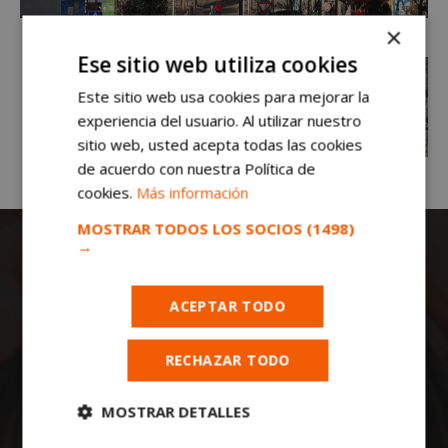
×
Ese sitio web utiliza cookies
Este sitio web usa cookies para mejorar la
experiencia del usuario. Al utilizar nuestro
sitio web, usted acepta todas las cookies
de acuerdo con nuestra Política de
cookies.
Más información
MOSTRAR TODOS LOS SOCIOS
(1498)
→
ACEPTAR TODO
RECHAZAR TODO
Todas las noticias de Móstoles en
mostoleshoy.com
. Mantente informado de
MOSTRAR DETALLES
toda la actualidad, noticias, eventos, ocio y
deportes de tu ciudad. ¡Síguenos!