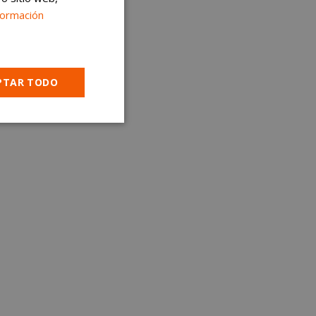
formación
PTAR TODO
Cookies no
clasificadas
encias
e sesión de usuario y
sarias.