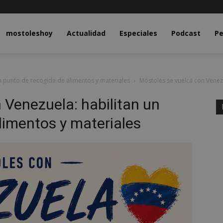
y.com
mostoleshoy
Actualidad
Especiales
Podcast
Pe
n punto de recogida de alimentos y materiales
Móstoles se vuelca con Venez
 Venezuela: habilitan un
limentos y materiales