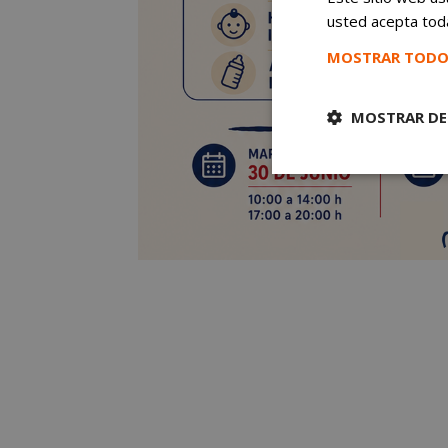
usted acepta toda
MOSTRAR TODO
MOSTRAR DE
Cookies
estrictament
necesarias
Cooki
Las cookies estricta
la gestión de cuenta