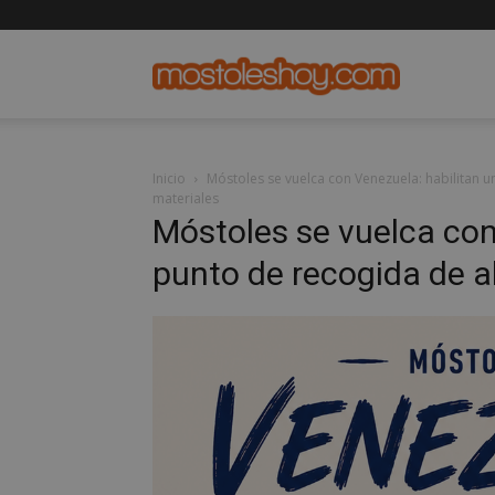
mostolesho
Inicio
Móstoles se vuelca con Venezuela: habilitan u
materiales
Móstoles se vuelca con
punto de recogida de a