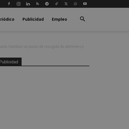
riódico
Publicidad
Empleo
uela: habilitan un punto de recogida de alimentos y
Publicidad