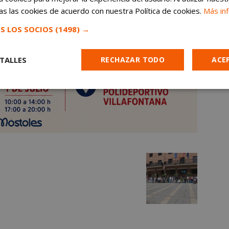
s las cookies de acuerdo con nuestra Política de cookies.
Más in
S LOS SOCIOS
(1498) →
TALLES
RECHAZAR TODO
ACE
Cookies de
Cookies de
Cookies de
e
rendimiento
preferencias
funcionalidad
es estrictamente necesarias
Cookies de rendimiento
Cookies de prefer
Cookies de funcionalidad
Cookies no clasificadas
mente necesarias permiten la funcionalidad principal del sitio web, como el inicio d
s. El sitio web no se puede utilizar correctamente sin las cookies estrictamente nece