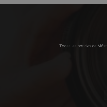
Nombre
PHPSESSID
_GRECAPTCHA
Todas las noticias de Mós
CookieScriptConse
__cf_bm
Storage declaratio
Nombre
job_listing_60028_0