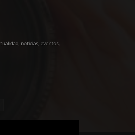
encias
ualidad, noticias, eventos,
e sesión de usuario y
sarias.
 en el lenguaje
o general que se
ión del usuario.
zar, la forma en
, pero un buen
 de sesión para un
necesaria
fin de
 cookie para
ento de cookies de