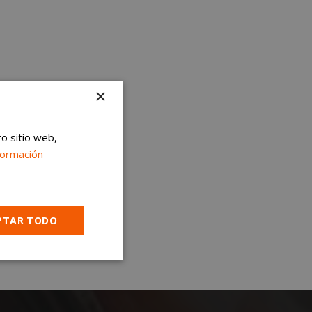
×
ro sitio web,
formación
PTAR TODO
Cookies no
clasificadas