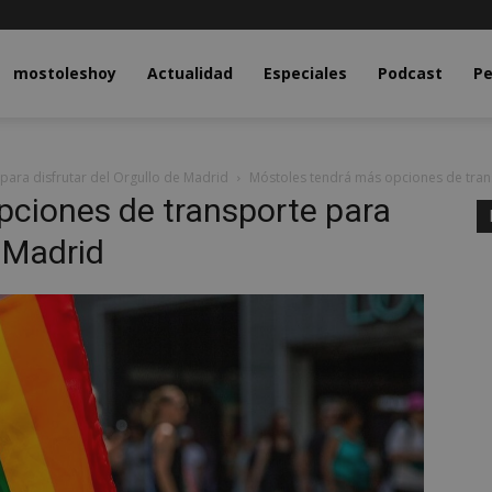
y.com
mostoleshoy
Actualidad
Especiales
Podcast
Pe
para disfrutar del Orgullo de Madrid
Móstoles tendrá más opciones de trans
pciones de transporte para
e Madrid