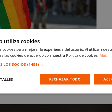
b utiliza cookies
 cookies para mejorar la experiencia del usuario. Al utilizar nuest
s las cookies de acuerdo con nuestra Política de cookies.
Más in
S LOS SOCIOS
(1498) →
TALLES
RECHAZAR TODO
ACE
Cookies de
Cookies de
Cookies de
e
rendimiento
preferencias
funcionalidad