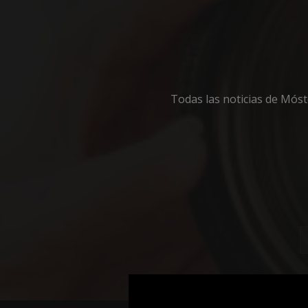
Cooki
Todas las noticias de Mós
Las cookies estricta
la gestión de cuenta
Nombre
PHPSESSID
_GRECAPTCHA
CookieScriptConse