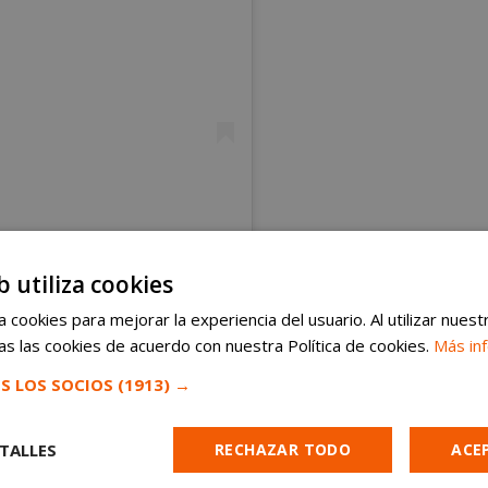
b utiliza cookies
 cookies para mejorar la experiencia del usuario. Al utilizar nuest
A POR @MORDIDAFEST
s las cookies de acuerdo con nuestra Política de cookies.
Más in
S LOS SOCIOS
(1913) →
toles
TALLES
RECHAZAR TODO
ACE
el domingo 14
de este mismo mes, Móstoles se