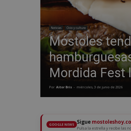
Noticias
Ocio y cultura
Móstoles tendr
hamburguesas 
Mordida Fest l
Por
Aitor Bris
-
miércoles, 3 de junio de 2026
Sigue
mostoleshoy.c
GOOGLE NEWS
Pulsa la estrella y recibe las 