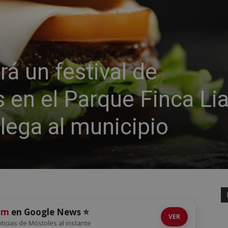
á un festival de
en el Parque Finca Lia
lega al municipio
om
en Google News ⭐
VER
noticias de Móstoles al instante