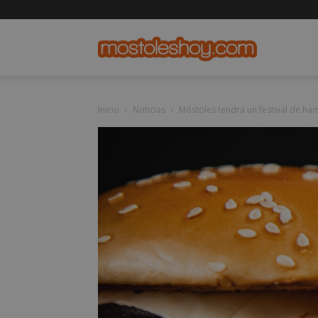
mostolesho
Inicio
Noticias
Móstoles tendrá un festival de ha