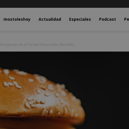
y.com
mostoleshoy
Actualidad
Especiales
Podcast
Pe
mburguesas en el Parque Finca Liana: Mordida...