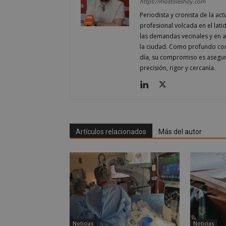
Storage declaratio
https://mostoleshoy.com
Periodista y cronista de la a
Nombre
profesional volcada en el lati
wpjm-stat-job_vie
las demandas vecinales y en ana
la ciudad. Como profundo cono
__tt_embed__stora
día, su compromiso es asegur
wpjm-stat-job_vie
precisión, rigor y cercanía.
wpjm-stat-job_vie
wpjm-stat-job_vie
wpjm-stat-job_vie
google_auto_fc_c
Artículos relacionados
Más del autor
wpjm-stat-job_vie
wpjm-stat-job_vie
wpjm-stat-job_vie
job_listing_60028_0
wpjm-stat-job_vie
wpjm-stat-search_
wpjm-stat-job_vie
Noticias
Noticias