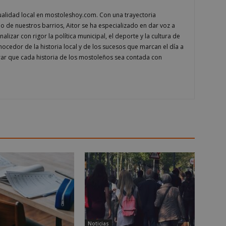
n
ctualidad local en mostoleshoy.com. Con una trayectoria
Storage type
do de nuestros barrios, Aitor se ha especializado en dar voz a
w_unique_99537
Almacenamiento local
lizar con rigor la política municipal, el deporte y la cultura de
cedor de la historia local y de los sucesos que marcan el día a
ge_test
Almacenamiento de sesión
ar que cada historia de los mostoleños sea contada con
w_unique_99277
Almacenamiento local
w_unique_99355
Almacenamiento local
w_unique_99516
Almacenamiento local
w_unique_99437
Almacenamiento local
mp_setting
Almacenamiento local
w_unique_99340
Almacenamiento local
w_unique_99381
Almacenamiento local
w_unique_99206
Almacenamiento local
Almacenamiento de sesión
w_unique_99491
Almacenamiento local
view_unique_60028
Almacenamiento local
w_unique_99309
Almacenamiento local
Noticias