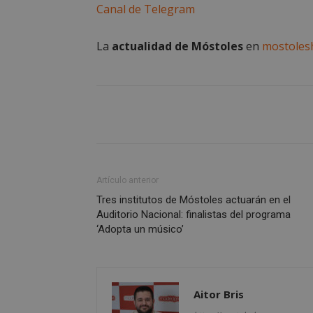
Canal de Telegram
__cf_bm
La
actualidad de Móstoles
en
mostoles
VISITOR_PRIVACY
msToken
Artículo anterior
Tres institutos de Móstoles actuarán en el
Auditorio Nacional: finalistas del programa
‘Adopta un músico’
cf_clearance
Aitor Bris