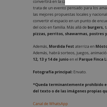
convertirá en la capital nacional de las 
Cookies
trata de un evento pensado para los am
estrictament
necesarias
las mejores propuestas locales y naciona
convertir el espacio en un punto de encu
del ocio en familia. Más allá de
burgers,
t
pizzas, perritos, shawarmas, postres 
Además,
Mordida Fest
aterriza en
Mósto
Cooki
Además, habrá sorteos, juegos, animación 
12, 13 y 14 de junio
en el
Parque Finca L
Las cookies estricta
la gestión de cuenta
Fotografía principal:
Envato.
Nombre
*Queda term
inantemente prohibido el
__cf_bm
del texto o de las imágenes propias qu
CookieScriptConse
Canal de WhatsApp