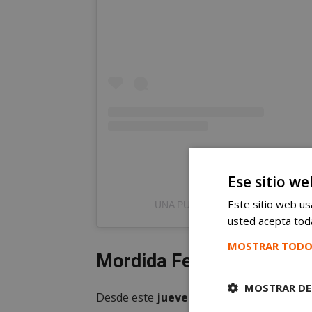
Ese sitio we
Este sitio web usa
UNA PUBLICACIÓN COMPARTID
usted acepta toda
MOSTRAR TODO
Mordida Fest llega a Mós
MOSTRAR DE
Desde este
jueves 11 de junio y hasta 