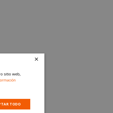
×
ro sitio web,
formación
PTAR TODO