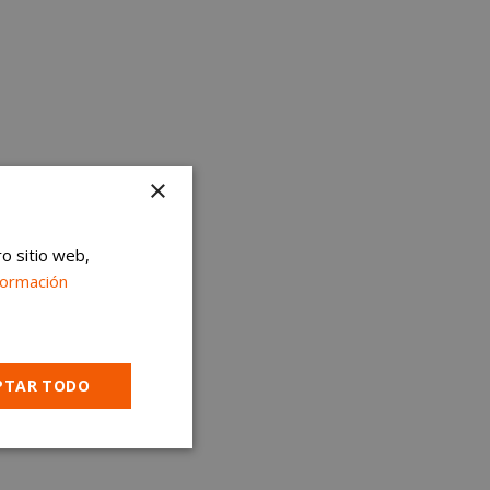
×
ro sitio web,
formación
PTAR TODO
Cookies no
clasificadas