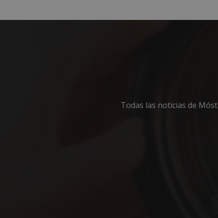
Cooki
Las cookies estricta
Todas las noticias de Mós
la gestión de cuenta
Nombre
PHPSESSID
_GRECAPTCHA