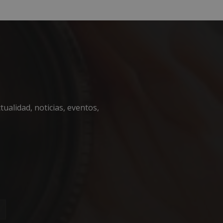
encias
e sesión de usuario y
ualidad, noticias, eventos,
sarias.
 en el lenguaje
o general que se
ión del usuario.
zar, la forma en
, pero un buen
 de sesión para un
necesaria
fin de