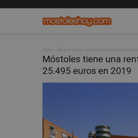
mostolesho
Inicio
Móstoles tiene una renta bruta media anual d
Móstoles tiene una ren
25.495 euros en 2019