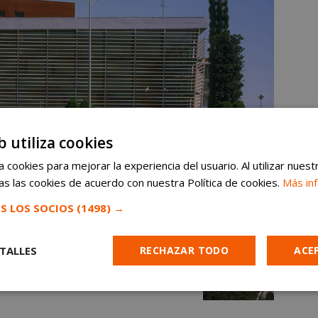
b utiliza cookies
 cookies para mejorar la experiencia del usuario. Al utilizar nuest
s las cookies de acuerdo con nuestra Política de cookies.
Más in
S LOS SOCIOS
(1498) →
TALLES
RECHAZAR TODO
ACE
Cookies de
Cookies de
Cookies de
e
rendimiento
preferencias
funcionalidad