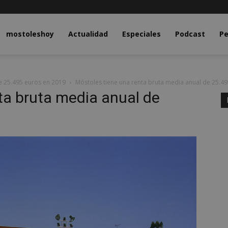
y.com
mostoleshoy
Actualidad
Especiales
Podcast
Pe
e 25.495 euros en 2019
Móstoles tiene una renta bruta media anual de 25.4
ta bruta media anual de