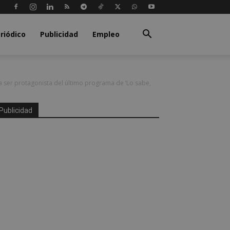
riódico
Publicidad
Empleo
a ser protagonista del último programa de ‘Lo sabe,
Publicidad