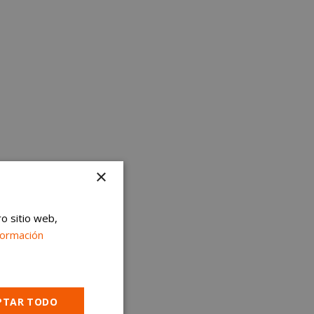
×
ro sitio web,
formación
PTAR TODO