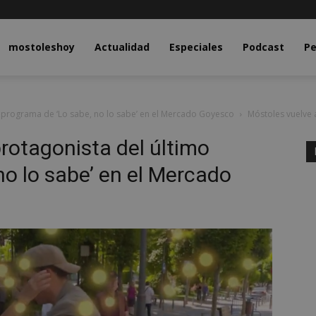
y.com
mostoleshoy
Actualidad
Especiales
Podcast
Pe
o programa de ‘Lo sabe, no lo sabe’ en el Mercado Goyesco
Móstoles vuelve 
protagonista del último
no lo sabe’ en el Mercado