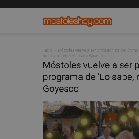
mostolesho
Inicio
Móstoles vuelve a ser protagonista del últim
no lo sabe’ en el Mercado Goyesco
Móstoles vuelve a ser 
programa de ‘Lo sabe, 
Goyesco