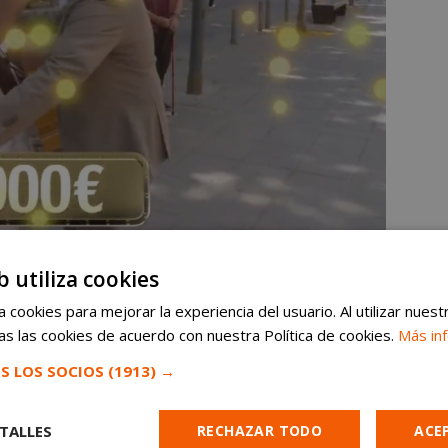
b utiliza cookies
om
en Google News ⭐
 cookies para mejorar la experiencia del usuario. Al utilizar nuest
VER
noticias de Móstoles al instante
s las cookies de acuerdo con nuestra Política de cookies.
Más in
S LOS SOCIOS
(1913) →
‘Lo sabe, no lo sabe’ en el Mercado Goyesco
TALLES
RECHAZAR TODO
ACE