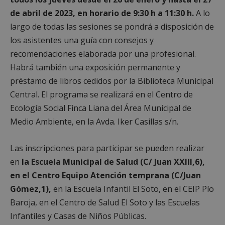
necesarias
de abril de 2023, en horario de 9:30 h a 11:30 h.
A lo
largo de todas las sesiones se pondrá a disposición de
Cookies de
Cookies de
los asistentes una guía con consejos y
preferencias
funcionalidad
recomendaciones elaborada por una profesional.
Habrá también una exposición permanente y
préstamo de libros cedidos por la Biblioteca Municipal
Cookies no clasificadas
Central. El programa se realizará en el Centro de
Ecología Social Finca Liana del Área Municipal de
Medio Ambiente, en la Avda. Iker Casillas s/n.
Las inscripciones para participar se pueden realizar
Cookies estrictamente necesarias
en
la Escuela Municipal de Salud (C/ Juan XXIII,6),
Cookies de rendimiento
en el Centro Equipo Atención temprana (C/Juan
Cookies de preferencias
Gómez,1),
en la Escuela Infantil El Soto, en el CEIP Pío
Cookies de funcionalidad
Baroja, en el Centro de Salud El Soto y las Escuelas
Cookies no clasificadas
Infantiles y Casas de Niños Públicas.