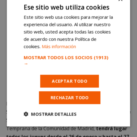
Ese sitio web utiliza cookies
Este sitio web usa cookies para mejorar la
experiencia del usuario. Al utilizar nuestro
sitio web, usted acepta todas las cookies
de acuerdo con nuestra Política de
cookies.
Más información
MOSTRAR TODOS LOS SOCIOS
(1913)
→
ACEPTAR TODO
RECHAZAR TODO
La iniciativa que desarrolla la concejalía de Derechos
Sociales y Mayores, a través de la Escuela Municipal de
MOSTRAR DETALLES
Salud, en colaboración con el Equipo de Atención
Cookies
Cookies de
Temprana de la Comunidad de Madrid,
tendrá lugar
estrictamente
rendimiento
todos los jueves desde el 26 de enero y hasta el 27