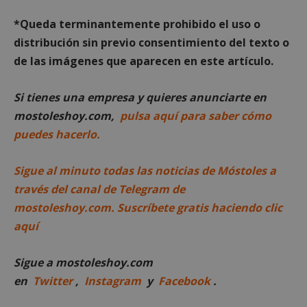
Las cookies estrictamente necesarias permiten la
funcionalidad principal del sitio web, como el
*Queda terminantemente prohibido el uso o
inicio de sesión de usuario y la gestión de cuentas.
distribución sin previo consentimiento del texto o
El sitio web no se puede utilizar correctamente sin
las cookies estrictamente necesarias.
de las imágenes que aparecen en este artículo.
Proveedor
/
Nombre
Vencimient
Dominio
Si tienes una empresa y quieres anunciarte en
__cf_bm
29 minuto
Cloudflare Inc.
mostoleshoy.com,
pulsa aquí para saber cómo
56 segundo
.x.com
puedes hacerlo.
Sigue al minuto todas las noticias de Móstoles a
través del canal de Telegram de
mostoleshoy.com. Suscríbete gratis haciendo clic
aquí
CookieScriptConsent
4 semanas 
CookieScript
días
mostoleshoy.com
Sigue a mostoleshoy.com
en
Twitter
,
Instagram
y
Facebook
.