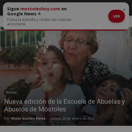
Sigue
mostoleshoy.com
en
×
Google News ⭐
VER
Pulsa la estrella y recibe las noticias
Inicio
Noticias
al instante
Noticias
Nueva edición de la Escuela de Abuelas y
Abuelos de Móstoles
Por
Víctor Guillén Pérez
-
jueves, 26 de enero de 2023