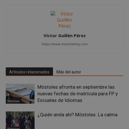
Cookies no clasificadas
Las cookies estrictamente necesarias permiten la
funcionalidad principal del sitio web, como el
inicio de sesión de usuario y la gestión de cuentas.
El sitio web no se puede utilizar correctamente sin
las cookies estrictamente necesarias.
Víctor Guillén Pérez
Proveedor
/
Nombre
Vencimient
Dominio
https://www.mostoleshoy.com
__cf_bm
29 minuto
Cloudflare Inc.
56 segundo
.x.com
Artículos relacionados
Más del autor
Móstoles afronta en septiembre las
nuevas fechas de matrícula para FP y
Escuelas de Idiomas
Noticias
CookieScriptConsent
4 semanas 
CookieScript
días
mostoleshoy.com
¿Quién anda ahí? Móstoles. La calma
Noticias