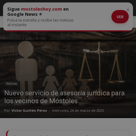
Sigue
mostoleshoy.com
en
×
Google News ⭐
VER
Pulsa la estrella y recibe las noticias
Inicio
Noticias
al instante
Noticias
Nuevo servicio de asesoría jurídica para
los vecinos de Móstoles
Por
Víctor Guillén Pérez
-
miércoles, 26 de marzo de 2025