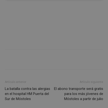
estrictamente
rendimiento
necesarias
Cookies de
Cookies de
preferencias
funcionalidad
Cookies no clasificadas
Artículo anterior
Artículo siguiente
Cookies estrictamente necesarias
La batalla contra las alergias
El abono transporte será gratis
Cookies de rendimiento
en el hospital HM Puerta del
para los más jóvenes de
Cookies de preferencias
Sur de Móstoles
Móstoles a partir de julio
Cookies de funcionalidad