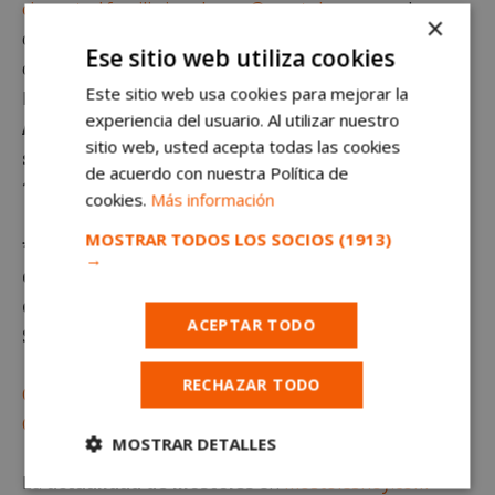
cjuventud.familia.igual.coop@mostoles.es
, en el que se
×
deberá especificar nombre y apellidos, DNI, dirección
Ese sitio web utiliza cookies
de empadronamiento, teléfono de contacto o email.
Este sitio web usa cookies para mejorar la
En el asunto del mensaje se deberá indicar:
CITA
experiencia del usuario. Al utilizar nuestro
ASESORÍA JURÍDICA. El horario de atención del
sitio web, usted acepta todas las cookies
servicio de asesoría jurídica será los jueves, de
de acuerdo con nuestra Política de
12:00 h a 17:00 h y los viernes de 10:00 h a 14:00 h.
cookies.
Más información
MOSTRAR TODOS LOS SOCIOS
(1913)
*Queda terminantemente prohibido el uso o
→
distribución sin previo consentimiento del texto o
de las imágenes que aparecen en este artículo.
ACEPTAR TODO
Suscríbete gratis al
RECHAZAR TODO
Canal de WhatsApp
Canal de Telegram
MOSTRAR DETALLES
La
actualidad de Móstoles
en
mostoleshoy.com
Cookies
Cookies de