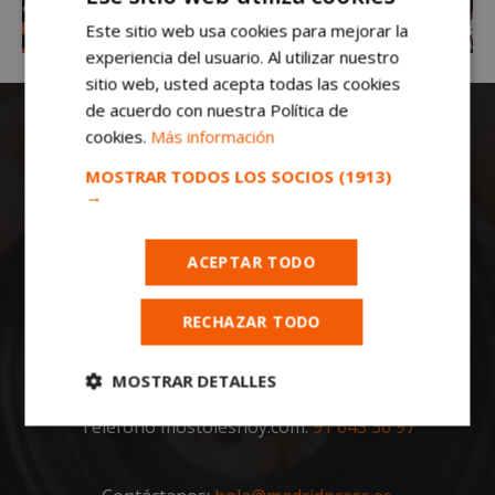
Este sitio web usa cookies para mejorar la
experiencia del usuario. Al utilizar nuestro
sitio web, usted acepta todas las cookies
de acuerdo con nuestra Política de
cookies.
Más información
MOSTRAR TODOS LOS SOCIOS
(1913)
→
ACEPTAR TODO
Todas las noticias de Móstoles en
mostoleshoy.com
. Mantente informado de
toda la actualidad, noticias, eventos, ocio y
RECHAZAR TODO
deportes de tu ciudad. ¡Síguenos!
Notas de prensa a:
MOSTRAR DETALLES
redaccion@madridpress.es
Teléfono mostoleshoy.com:
91 643 36 97
Cookies
Cookies de
estrictamente
rendimiento
necesarias