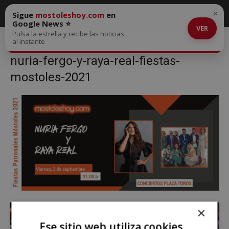
×
Sigue
mostoleshoy.com
en
Google News ⭐
VER
Pulsa la estrella y recibe las noticias
Inicio
Programa Fiestas de Móstoles 2021
nuria-fergo-y-raya-real-
al instante
fiestas-mostoles-2021
nuria-fergo-y-raya-real-fiestas-
mostoles-2021
×
Ese sitio web utiliza cookies