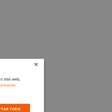
×
ro sitio web,
formación
PTAR TODO