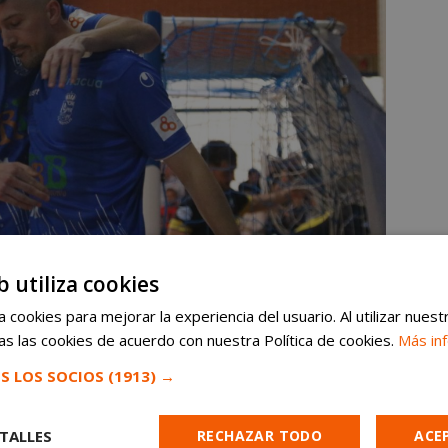
b utiliza cookies
 cookies para mejorar la experiencia del usuario. Al utilizar nuest
om
en Google News ⭐
VER
s las cookies de acuerdo con nuestra Política de cookies.
Más in
noticias de Móstoles al instante
S LOS SOCIOS
(1913) →
e España, Gran Premio Ciclista, dinosaurios y más
TALLES
RECHAZAR TODO
ACE