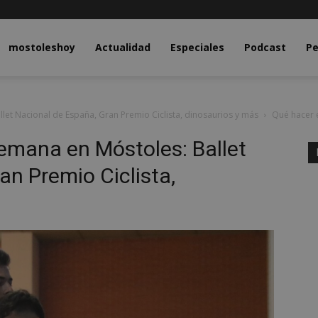
y.com
mostoleshoy
Actualidad
Especiales
Podcast
Pe
let Nacional de España, Gran Premio Ciclista, dinosaurios y más
Qué hacer e
semana en Móstoles: Ballet
an Premio Ciclista,