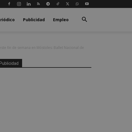
riódico
Publicidad
Empleo
ste fin de semana en Móstoles: Ballet Nacional de
Publicidad