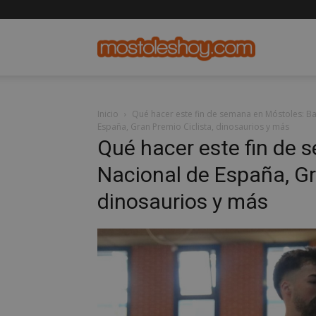
mostolesho
Inicio
Qué hacer este fin de semana en Móstoles: Bal
España, Gran Premio Ciclista, dinosaurios y más
Qué hacer este fin de 
Nacional de España, Gr
dinosaurios y más