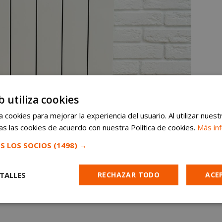
b utiliza cookies
 cookies para mejorar la experiencia del usuario. Al utilizar nuest
s las cookies de acuerdo con nuestra Política de cookies.
Más in
S LOS SOCIOS
(1498) →
TALLES
RECHAZAR TODO
ACE
Cookies de
Cookies de
Cookies de
e
rendimiento
preferencias
funcionalidad