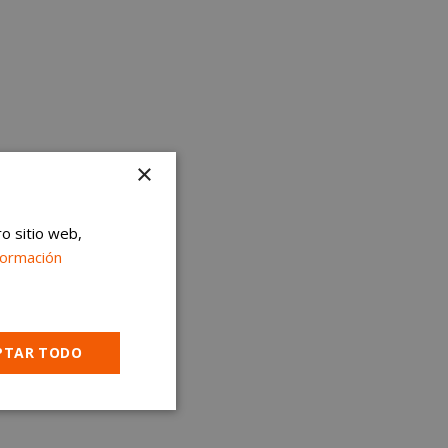
×
ro sitio web,
formación
PTAR TODO
Cookies no
clasificadas