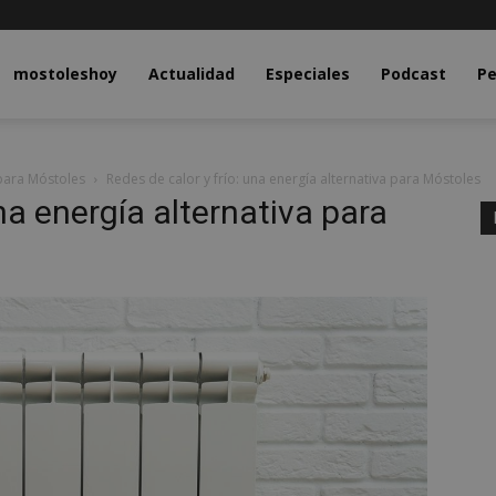
y.com
mostoleshoy
Actualidad
Especiales
Podcast
Pe
 para Móstoles
Redes de calor y frío: una energía alternativa para Móstoles
una energía alternativa para