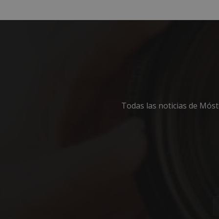
Cooki
Las cookies estricta
Todas las noticias de Mós
la gestión de cuenta
Nombre
PHPSESSID
_GRECAPTCHA