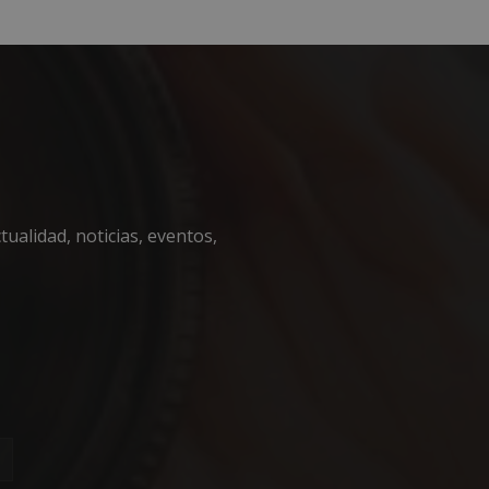
encias
e sesión de usuario y
ualidad, noticias, eventos,
sarias.
 en el lenguaje
o general que se
ión del usuario.
zar, la forma en
, pero un buen
 de sesión para un
necesaria
fin de