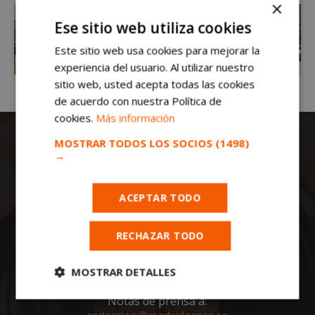
×
Ese sitio web utiliza cookies
Este sitio web usa cookies para mejorar la
experiencia del usuario. Al utilizar nuestro
sitio web, usted acepta todas las cookies
de acuerdo con nuestra Política de
cookies.
Más información
MOSTRAR TODOS LOS SOCIOS
(1498)
→
ACEPTAR TODO
Todas las noticias de Móstoles en
RECHAZAR TODO
mostoleshoy.com
. Mantente informado de
toda la actualidad, noticias, eventos, ocio y
deportes de tu ciudad. ¡Síguenos!
MOSTRAR DETALLES
Notas de prensa a:
Cookies
Cookies de
estrictamente
rendimiento