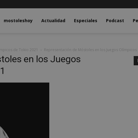
y.com
mostoleshoy
Actualidad
Especiales
Podcast
Pe
ímpicos de Tokio 2021
Representación de Móstoles en los Juegos Olímpicos
toles en los Juegos
21