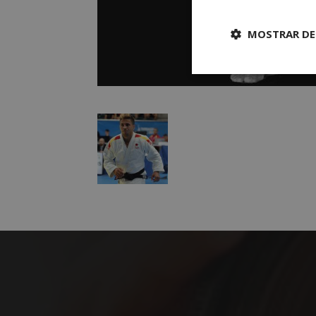
MOSTRAR DE
Cookies
estrictament
necesarias
Cooki
Las cookies estricta
la gestión de cuenta
Nombre
PHPSESSID