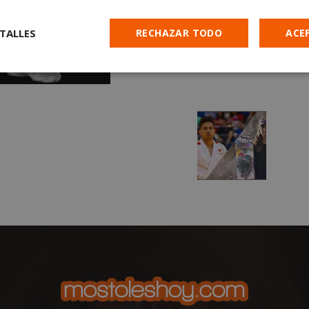
TALLES
RECHAZAR TODO
ACE
Cookies de
Cookies de
Cookies de
e
rendimiento
preferencias
funcionalidad
es estrictamente necesarias
Cookies de rendimiento
Cookies de prefer
Cookies de funcionalidad
Cookies no clasificadas
mente necesarias permiten la funcionalidad principal del sitio web, como el inicio d
s. El sitio web no se puede utilizar correctamente sin las cookies estrictamente nece
Proveedor
/
Vencimiento
Descripción
Dominio
Sesión
Cookie generada por aplicaciones basadas
PHP.net