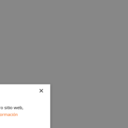
×
ro sitio web,
formación