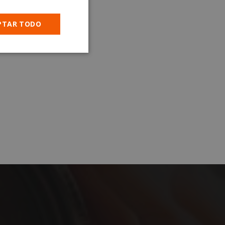
PTAR TODO
Cookies no
clasificadas
encias
e sesión de usuario y
sarias.
 en el lenguaje