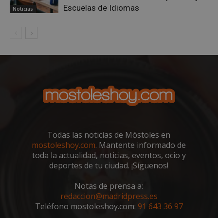
Escuelas de Idiomas
Noticias
VISITOR_PRIVACY_METADATA
5 meses 4
YouTube
semanas
.youtube.com
Todas las noticias de Móstoles en
mostoleshoy.com
. Mantente informado de
toda la actualidad, noticias, eventos, ocio y
deportes de tu ciudad. ¡Síguenos!
Notas de prensa a:
redaccion@madridpress.es
Teléfono mostoleshoy.com:
91 643 36 97