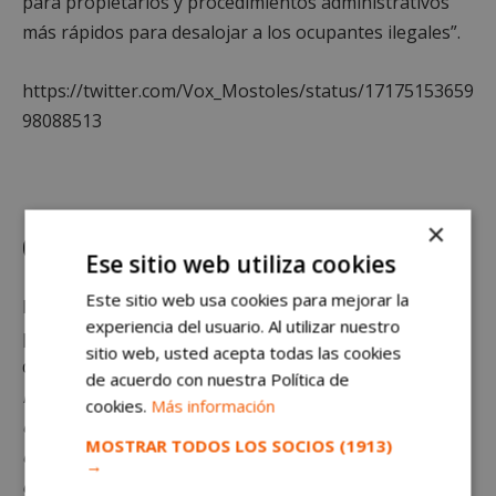
para propietarios y procedimientos administrativos
más rápidos para desalojar a los ocupantes ilegales”.
https://twitter.com/Vox_Mostoles/status/17175153659
98088513
×
Calle Magallanes 16
Ese sitio web utiliza cookies
Este sitio web usa cookies para mejorar la
Por otra parte, la formación política ha apoyado la
experiencia del usuario. Al utilizar nuestro
propuesta de los populares de transformar la parcela
sitio web, usted acepta todas las cookies
de la calle Magallanes, 16 en uso deportivo.
“Móstoles
de acuerdo con nuestra Política de
necesita ser una ciudad abierta, donde las familias
cookies.
Más información
dispongan de lugares cercanos para practicar
MOSTRAR TODOS LOS SOCIOS
(1913)
deporte. Por lo tanto, desde VOX
daremos apoyo al
→
deporte como una de las líneas específicas de