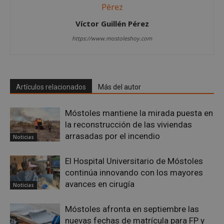
Víctor Guillén Pérez
https://www.mostoleshoy.com
CookieScriptConsent
4 semanas 
CookieScript
días
mostoleshoy.com
Artículos relacionados
Más del autor
Móstoles mantiene la mirada puesta en
la reconstrucción de las viviendas
arrasadas por el incendio
Noticias
El Hospital Universitario de Móstoles
continúa innovando con los mayores
avances en cirugía
Noticias
__cf_bm
29 minuto
Cloudflare Inc.
58 segundo
.twitter.com
Móstoles afronta en septiembre las
nuevas fechas de matrícula para FP y