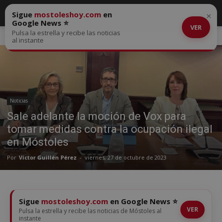
Sigue
mostoleshoy.com
en
×
Google News ⭐
VER
Pulsa la estrella y recibe las noticias
Inicio
Noticias
al instante
Noticias
Sale adelante la moción de Vox para
tomar medidas contra la ocupación ilegal
en Móstoles
Por
Víctor Guillén Pérez
-
viernes, 27 de octubre de 2023
Sigue
mostoleshoy.com
en Google News ⭐
VER
Pulsa la estrella y recibe las noticias de Móstoles al
instante