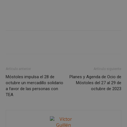
Cookies estrictamente necesarias
Cookies de rendimiento
Cookies de preferencias
Cookies de funcionalidad
Cookies no clasificadas
Las cookies estrictamente necesarias permiten la
Artículo anterior
Artículo siguiente
funcionalidad principal del sitio web, como el
inicio de sesión de usuario y la gestión de cuentas.
Móstoles impulsa el 28 de
Planes y Agenda de Ocio de
El sitio web no se puede utilizar correctamente sin
octubre un mercadillo solidario
Móstoles del 27 al 29 de
las cookies estrictamente necesarias.
a favor de las personas con
octubre de 2023
Proveedor
/
Nombre
Vencimient
TEA
Dominio
__cf_bm
29 minuto
Cloudflare Inc.
56 segundo
.x.com