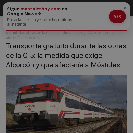
×
Sigue
mostoleshoy.com
en
Google News ⭐
VER
Pulsa la estrella y recibe las noticias
Inicio
Transporte gratuito durante las obras de la C-5: la medida que
al instante
pide Alcorcón y que afectaría a Móstoles
Transporte gratuito
durante las obras de la C-5: la medida que exige Alcorcón y que
afectaría a Móstoles
Transporte gratuito durante las obras
de la C-5: la medida que exige
Alcorcón y que afectaría a Móstoles