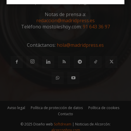
deportes de tu ciudad. ¡Síguenos!
Cookies
Cookies de
estrictamente
rendimiento
Notas de prensa a:
necesarias
redaccion@madridpress.es
Teléfono mostoleshoy.com:
91 643 36 97
Cookies de
Cookies de
preferencias
funcionalidad
Contáctanos:
hola@madridpress.es
Cookies no clasificadas
Cookies estrictamente necesarias
Aviso legal
Política de protección de datos
Política de cookies
Contacto
Cookies de rendimiento
Cookies de preferencias
© 2025 Diseño web
Softdream
| Noticias de Alcorcón:
alcorconhoy.com
Cookies de funcionalidad