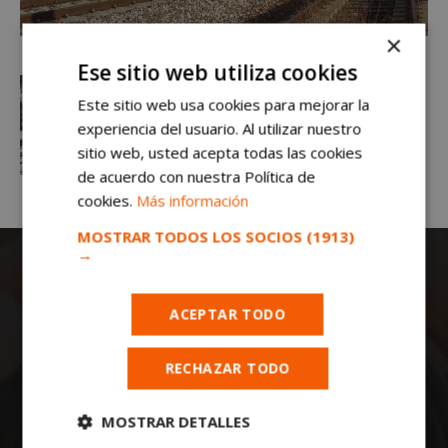
×
Ese sitio web utiliza cookies
Este sitio web usa cookies para mejorar la
experiencia del usuario. Al utilizar nuestro
sitio web, usted acepta todas las cookies
de acuerdo con nuestra Política de
cookies.
Más información
MOSTRAR TODOS LOS SOCIOS
(1913)
→
ACEPTAR TODO
RECHAZAR TODO
Todas las noticias de Móstoles en
mostoleshoy.com
. Mantente informado de
MOSTRAR DETALLES
toda la actualidad, noticias, eventos, ocio y