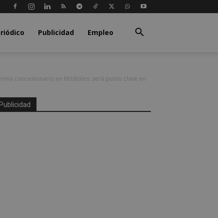
riódico
Publicidad
Empleo
rena concesionario en Móstoles: será punto clave en
Publicidad