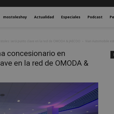
y.com
mostoleshoy
Actualidad
Especiales
Podcast
Pe
óstoles: será punto clave en la red de OMODA & JAECOO
Vian Automobile est
na concesionario en
lave en la red de OMODA &