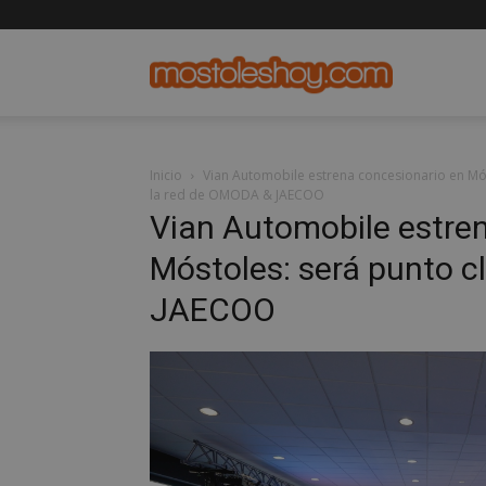
mostolesho
Inicio
Vian Automobile estrena concesionario en M
la red de OMODA & JAECOO
Vian Automobile estre
Móstoles: será punto c
JAECOO