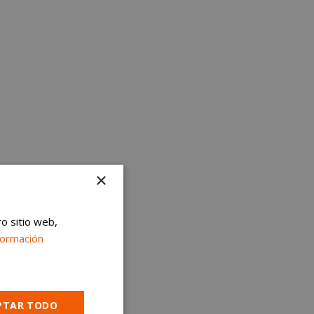
×
ro sitio web,
formación
PTAR TODO