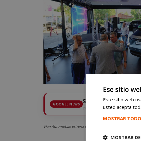
Ese sitio we
Este sitio web usa
Sigue
mostoleshoy.c
GOOGLE NEWS
usted acepta toda
Pulsa la estrella y recibe las 
MOSTRAR TODO
Vian Automobile estrena concesionario en Móstoles: será 
MOSTRAR DE