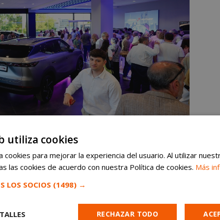
b utiliza cookies
 cookies para mejorar la experiencia del usuario. Al utilizar nuest
om
en Google News ⭐
VER
s las cookies de acuerdo con nuestra Política de cookies.
Más in
noticias de Móstoles al instante
S LOS SOCIOS
(1498) →
punto clave en la red de OMODA & JAECOO
TALLES
RECHAZAR TODO
ACE