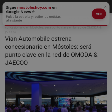
×
Sigue
mostoleshoy.com
en
Google News ⭐
VER
Pulsa la estrella y recibe las noticias
Inicio
Vian Automobile estrena concesionario en Móstoles: será
al instante
punto clave en la red de OMODA & JAECOO
Vian Automobile estrena
concesionario en Móstoles: será punto clave en la red de OMODA &
JAECOO
Vian Automobile estrena
concesionario en Móstoles: será
punto clave en la red de OMODA &
JAECOO