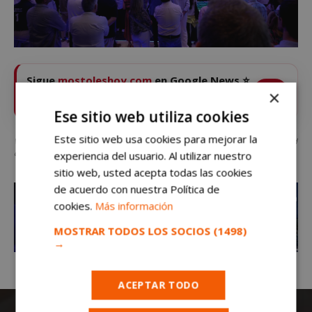
Sigue
mostoleshoy.com
en Google News ⭐
VER
×
Pulsa la estrella y recibe las noticias de Móstoles al
instante
Ese sitio web utiliza cookies
Este sitio web usa cookies para mejorar la
Vian Automobile estrena concesionario en Móstoles: será punto clave en la red
de OMODA & JAECOO
experiencia del usuario. Al utilizar nuestro
sitio web, usted acepta todas las cookies
de acuerdo con nuestra Política de
cookies.
Más información
MOSTRAR TODOS LOS SOCIOS
(1498)
→
ACEPTAR TODO