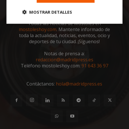
MOSTRAR DETALLES
Todas las noticias de Móstoles en
Cookies
Cookies de
mostoleshoy.com
. Mantente informado de
estrictamente
rendimiento
necesarias
toda la actualidad, noticias, eventos, ocio y
deportes de tu ciudad. ¡Síguenos!
Notas de prensa a:
Cookies de
Cookies de
redaccion@madridpress.es
preferencias
funcionalidad
Teléfono mostoleshoy.com:
91 643 36 97
Contáctanos:
Cookies no clasificadas
hola@madridpress.es
Cookies estrictamente necesarias