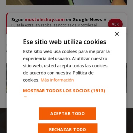
Sigue
mostoleshoy.com
en Google News ⭐
VER
Pulsa la estrella y recibe las noticias de Móstoles al
instante
×
Ese sitio web utiliza cookies
Vivir en Móstoles ya no bastará para poder acceder al abono transporte
mensual
Este sitio web usa cookies para mejorar la
experiencia del usuario. Al utilizar nuestro
sitio web, usted acepta todas las cookies
de acuerdo con nuestra Política de
cookies.
Más información
MOSTRAR TODOS LOS SOCIOS
(1913)
→
ACEPTAR TODO
RECHAZAR TODO