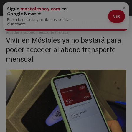
×
Sigue
mostoleshoy.com
en
Google News ⭐
VER
Pulsa la estrella y recibe las noticias
Inicio
Vivir en Móstoles ya no bastará para poder acceder al abono
al instante
transporte mensual
Vivir en Móstoles ya no bastará para poder
acceder al abono transporte mensual
Vivir en Móstoles ya no bastará para
poder acceder al abono transporte
mensual