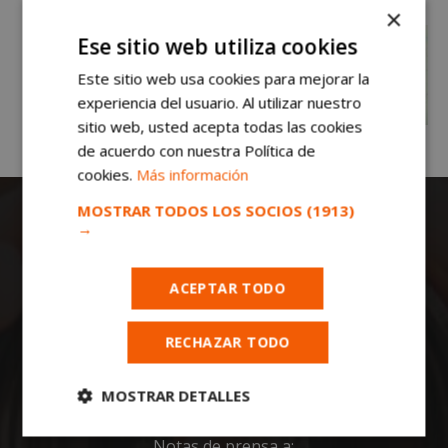
×
Ese sitio web utiliza cookies
Este sitio web usa cookies para mejorar la
experiencia del usuario. Al utilizar nuestro
sitio web, usted acepta todas las cookies
de acuerdo con nuestra Política de
cookies.
Más información
MOSTRAR TODOS LOS SOCIOS
(1913)
→
ACEPTAR TODO
Todas las noticias de Móstoles en
RECHAZAR TODO
mostoleshoy.com
. Mantente informado de
toda la actualidad, noticias, eventos, ocio y
MOSTRAR DETALLES
deportes de tu ciudad. ¡Síguenos!
Cookies
Cookies de
Notas de prensa a: