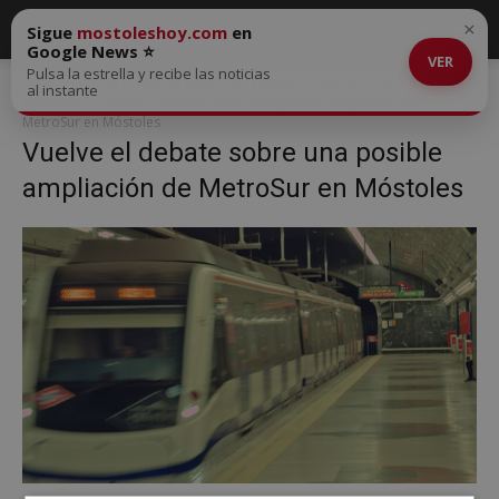
×
Sigue
mostoleshoy.com
en
Google News ⭐
VER
Pulsa la estrella y recibe las noticias
Inicio
Vuelve el debate sobre una posible ampliación de MetroSur en
al instante
Móstoles
Vuelve el debate sobre una posible ampliación de
MetroSur en Móstoles
Vuelve el debate sobre una posible
ampliación de MetroSur en Móstoles