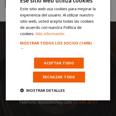
Ese sitio web utiliza cookies
Este sitio web usa cookies para mejorar la
experiencia del usuario. Al utilizar nuestro
sitio web, usted acepta todas las cookies
de acuerdo con nuestra Política de
cookies.
Más información
MOSTRAR TODOS LOS SOCIOS
(1498)
→
ACEPTAR TODO
Todas las noticias de Móstoles en
mostoleshoy.com
. Mantente informado de
toda la actualidad, noticias, eventos, ocio y
RECHAZAR TODO
deportes de tu ciudad. ¡Síguenos!
MOSTRAR DETALLES
Notas de prensa a:
redaccion@madridpress.es
Cookies
Cookies de
Teléfono mostoleshoy.com:
91 643 36 97
estrictamente
rendimiento
necesarias