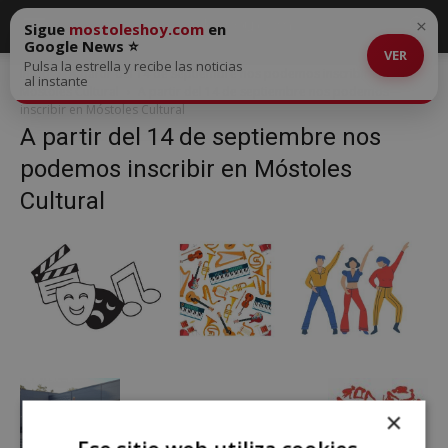
×
Sigue
mostoleshoy.com
en
Google News ⭐
VER
Pulsa la estrella y recibe las noticias
Inicio
A partir del 14 de septiembre nos podemos inscribir en
al instante
Móstoles Cultural
A partir del 14 de septiembre nos podemos
inscribir en Móstoles Cultural
A partir del 14 de septiembre nos
podemos inscribir en Móstoles
Cultural
×