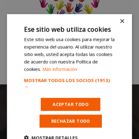
×
Ese sitio web utiliza cookies
Este sitio web usa cookies para mejorar la
experiencia del usuario. Al utilizar nuestro
sitio web, usted acepta todas las cookies
de acuerdo con nuestra Política de
cookies.
Más información
MOSTRAR TODOS LOS SOCIOS
(1913)
→
ACEPTAR TODO
RECHAZAR TODO
Todas las noticias de Móstoles en
MOSTRAR DETALLES