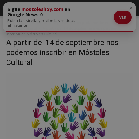
×
Sigue
mostoleshoy.com
en
Google News ⭐
VER
Pulsa la estrella y recibe las noticias
Inicio
A partir del 14 de septiembre nos podemos inscribir en
al instante
Móstoles Cultural
A partir del 14 de septiembre nos podemos
inscribir en Móstoles Cultural
A partir del 14 de septiembre nos
podemos inscribir en Móstoles
Cultural