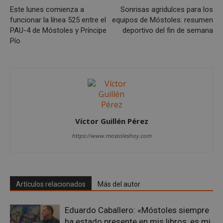
es u
gene
Este lunes comienza a
Sonrisas agridulces para los
azar
funcionar la línea 525 entre el
equipos de Móstoles: resumen
en q
pued
PAU-4 de Móstoles y Príncipe
deportivo del fin de semana
espe
Pío
sitio
buen
es m
un e
inic
para
entr
_GRECAPTCHA
6 meses
Goo
Google LLC
reC
www.google.com
esta
cook
Víctor Guillén Pérez
nece
(_GR
https://www.mostoleshoy.com
cuan
ejec
fin d
prop
su an
ries
Artículos relacionados
Más del autor
CookieScriptConsent
1 mes
El se
CookieScript
Cook
mostoleshoy.com
Scri
Eduardo Caballero: «Móstoles siempre
utili
cook
ha estado presente en mis libros, es mi