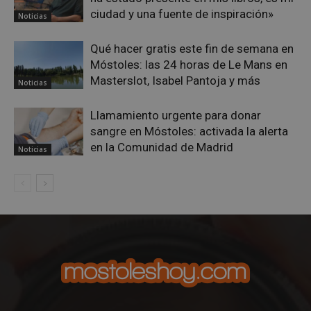
reco
pref
ciudad y una fuente de inspiración»
Noticias
de
cons
de c
Qué hacer gratis este fin de semana en
los v
nece
Móstoles: las 24 horas de Le Mans en
el b
Masterslot, Isabel Pantoja y más
cook
Noticias
Cook
Scri
func
Llamamiento urgente para donar
corr
sangre en Móstoles: activada la alerta
__cf_bm
30 minutos
Esta
Cloudflare Inc.
en la Comunidad de Madrid
utili
.vimeo.com
Noticias
dist
hum
bots.
bene
para 
web,
de r
info
váli
uso d
web
Storage declaration
Storage
Nombre
Descripción