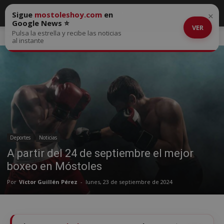
Sigue
mostoleshoy.com
en
×
Google News ⭐
VER
Pulsa la estrella y recibe las noticias
Inicio
Deportes
al instante
Deportes
Noticias
A partir del 24 de septiembre el mejor
boxeo en Móstoles
Por
Víctor Guillén Pérez
-
lunes, 23 de septiembre de 2024