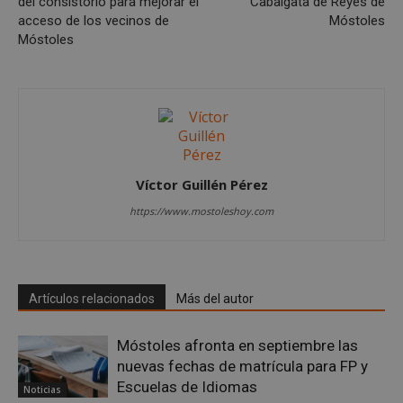
del consistorio para mejorar el
Cabalgata de Reyes de
56 segundo
.x.com
acceso de los vecinos de
Móstoles
Móstoles
CookieScriptConsent
4 semanas 
CookieScript
Víctor Guillén Pérez
días
mostoleshoy.com
https://www.mostoleshoy.com
Artículos relacionados
Más del autor
Móstoles afronta en septiembre las
nuevas fechas de matrícula para FP y
Escuelas de Idiomas
Noticias