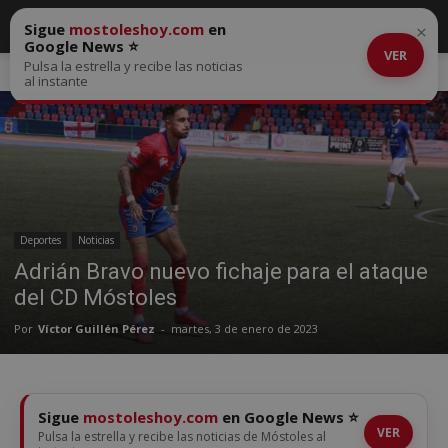
Sigue
mostoleshoy.com
en
×
Google News ⭐
VER
Pulsa la estrella y recibe las noticias
Inicio
Deportes
al instante
Deportes
Noticias
Adrián Bravo nuevo fichaje para el ataque
del CD Móstoles
Por
Víctor Guillén Pérez
-
martes, 3 de enero de 2023
Sigue
mostoleshoy.com
en Google News ⭐
VER
Pulsa la estrella y recibe las noticias de Móstoles al