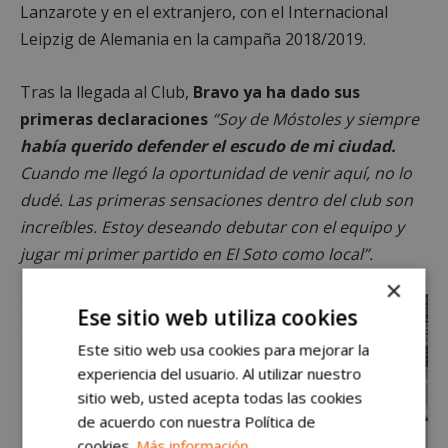
Lanzarote y en el extranjero, con el Internacional
Leipzig de Alemania en la campaña 2018/2019.
Tras la llegada al Club,
Bravo ya ha dado sus
primeras declaraciones
“Soy de Móstoles y siempre
había querido defender el escudo de mi ciudad.
Cuando me llegó la oportunidad de venir aquí, no lo
dudé. Las primeras sensaciones dentro del club son
increíbles. Estoy deseando debutar con el equipo y
jugar mi primer partido en El Soto como local”.
×
Ese sitio web utiliza cookies
Este sitio web usa cookies para mejorar la
experiencia del usuario. Al utilizar nuestro
sitio web, usted acepta todas las cookies
de acuerdo con nuestra Política de
cookies.
Más información