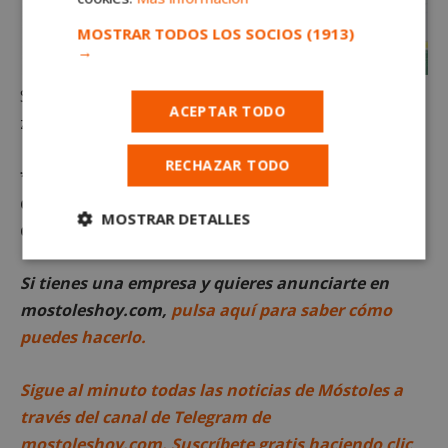
MOSTRAR TODOS LOS SOCIOS
(1913)
→
Seguro que Bravo será importante en el asalto a la
ACEPTAR TODO
zona noble de la tabla en los próximos meses.
RECHAZAR TODO
*Queda terminantemente prohibido el uso o
distribución sin previo consentimiento del texto o
MOSTRAR DETALLES
de las imágenes que aparecen en este artículo.
Cookies
Cookies de
estrictamente
rendimiento
Si tienes una empresa y quieres anunciarte en
necesarias
mostoleshoy.com,
pulsa aquí para saber cómo
puedes hacerlo.
Cookies de
Cookies de
preferencias
funcionalidad
Sigue al minuto todas las noticias de Móstoles a
través del canal de Telegram de
mostoleshoy.com. Suscríbete gratis haciendo clic