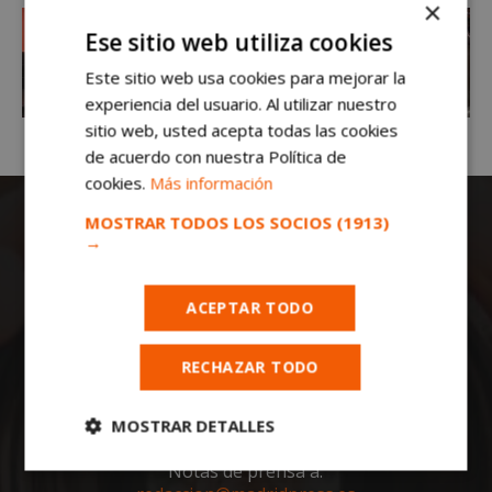
×
Ese sitio web utiliza cookies
Este sitio web usa cookies para mejorar la
experiencia del usuario. Al utilizar nuestro
sitio web, usted acepta todas las cookies
de acuerdo con nuestra Política de
cookies.
Más información
MOSTRAR TODOS LOS SOCIOS
(1913)
→
ACEPTAR TODO
Todas las noticias de Móstoles en
RECHAZAR TODO
mostoleshoy.com
. Mantente informado de
toda la actualidad, noticias, eventos, ocio y
deportes de tu ciudad. ¡Síguenos!
MOSTRAR DETALLES
Notas de prensa a:
Cookies
Cookies de
estrictamente
rendimiento