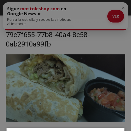
×
Sigue
mostoleshoy.com
en
Google News ⭐
VER
Pulsa la estrella y recibe las noticias
Inicio
Agenda de Ocio de Móstoles del 23 al 24 de octubre
al instante
79c7f655-77b8-40a4-8c58-0ab2910a99fb
79c7f655-77b8-40a4-8c58-
0ab2910a99fb