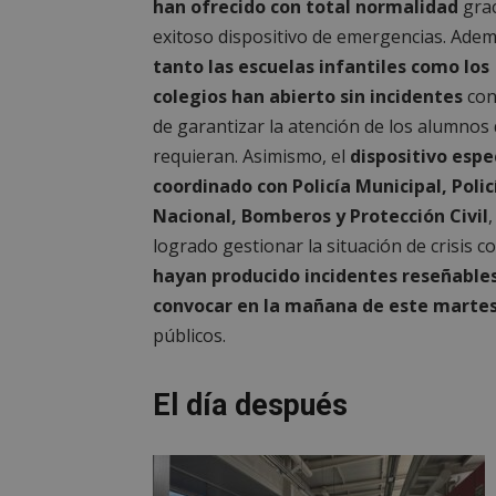
han ofrecido con total normalidad
grac
__cf_bm
exitoso dispositivo de emergencias. Adem
tanto las escuelas infantiles como los
colegios han abierto sin incidentes
con 
CookieScriptConse
de garantizar la atención de los alumnos 
requieran. Asimismo, el
dispositivo espec
coordinado con Policía Municipal, Polic
__cf_bm
Nacional, Bomberos y Protección Civil
,
logrado gestionar la situación de crisis c
VISITOR_PRIVACY
hayan producido incidentes reseñable
convocar en la mañana de este marte
públicos.
msToken
El día después
cf_clearance