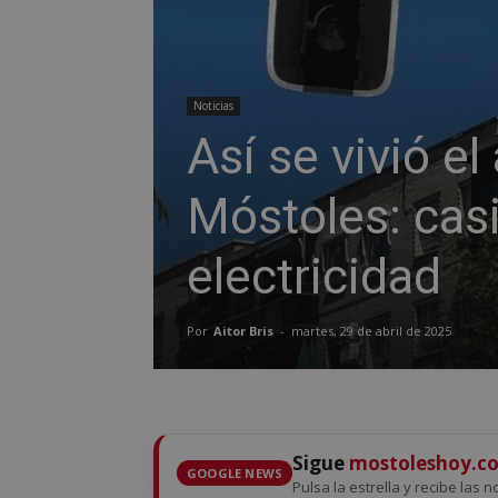
Noticias
Así se vivió e
Móstoles: casi
electricidad
Por
Aitor Bris
-
martes, 29 de abril de 2025
Sigue
mostoleshoy.c
GOOGLE NEWS
Pulsa la estrella y recibe las 