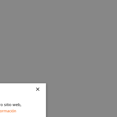
×
ro sitio web,
formación