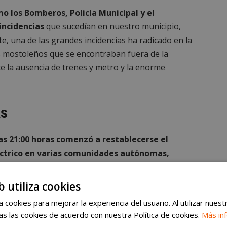
o los Bomberos, Policía Municipal y el
incidencias
que sucedían en nuestro municipio,
e, una de las grandes incidencias ha radicado en la
 mostoleños que se encontraban fuera de la
e la ausencia de trenes y metro y la enorme
as
as 21:00 horas comenzó a restablecerse el
éctrico en varias comunidades autónomas,
toles no se empezó a restablecer tanto la luz
cidad hasta a partir de las 22:00. Eso sí, en
b utiliza cookies
 de la ciudad no se subsanó el problema hasta
 cookies para mejorar la experiencia del usuario. Al utilizar nuest
as 23:15.
Desde Portugal han señalado que el
s las cookies de acuerdo con nuestra Política de cookies.
Más in
o se encuentra en España, que abastece tanto al país