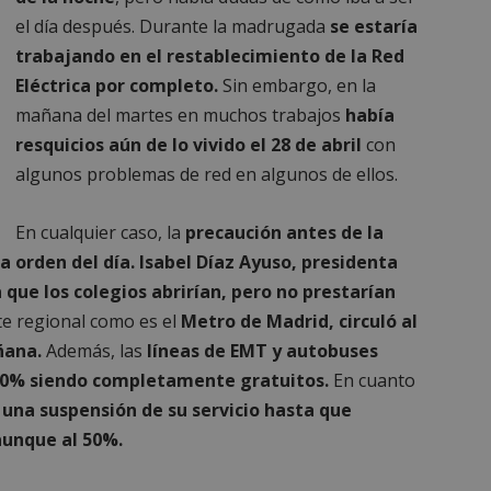
para identificar el tráfico web de
.alcorconhoy.com
cualquier restricción de segurid
el día después. Durante la madrugada
se estaría
dirección IP del visitante. Es ese
funciones de seguridad de un sit
trabajando en el restablecimiento de la Red
proporcionar protección contra v
maliciosos.
Eléctrica por completo.
Sin embargo, en la
mañana del martes en muchos trabajos
había
n
resquicios aún de lo vivido el 28 de abril
con
Storage type
algunos problemas de red en algunos de ellos.
w_unique_99537
Almacenamiento local
ge_test
Almacenamiento de sesión
En cualquier caso, la
precaución antes de la
w_unique_99277
Almacenamiento local
a orden del día.
Isabel Díaz Ayuso, presidenta
w_unique_99355
Almacenamiento local
que los colegios abrirían, pero no prestarían
w_unique_99516
Almacenamiento local
te regional como es el
Metro de Madrid, circuló al
w_unique_99437
Almacenamiento local
ñana.
Además, las
líneas de EMT y autobuses
100% siendo completamente gratuitos.
En cuanto
mp_setting
Almacenamiento local
una suspensión de su servicio hasta que
w_unique_99340
Almacenamiento local
aunque al 50%.
w_unique_99381
Almacenamiento local
w_unique_99206
Almacenamiento local