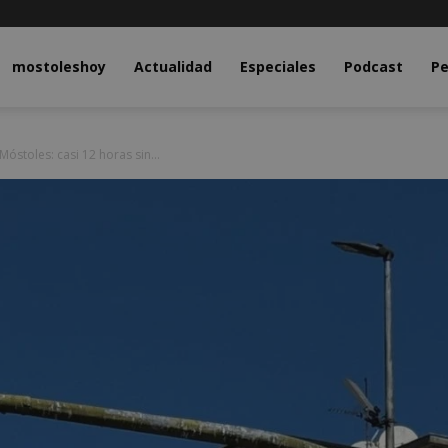
y.com
mostoleshoy
Actualidad
Especiales
Podcast
Pe
Móstoles: casi 12 horas sin...