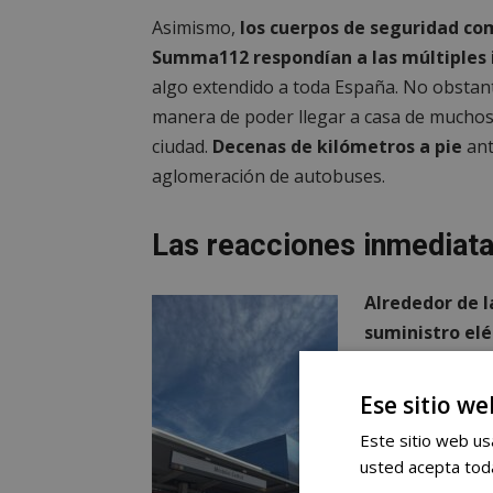
Asimismo,
los cuerpos de seguridad com
Summa112 respondían a las múltiples 
algo extendido a toda España. No obstant
manera de poder llegar a casa de muchos
ciudad.
Decenas de kilómetros a pie
ant
aglomeración de autobuses.
Las reacciones inmediat
Alrededor de l
suministro el
aunque en Mós
como la electri
Ese sitio we
algunos puntos
Este sitio web usa
más tarde de l
usted acepta toda
origen del fall