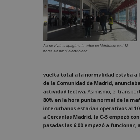
Storage declaratio
Nombre
Así se vivió el apagón histórico en Móstoles: casi 12
horas sin luz ni electricidad
wpjm-stat-job_vie
__tt_embed__stora
wpjm-stat-job_vie
vuelta total a la normalidad estaba a l
wpjm-stat-job_vie
de la Comunidad de Madrid, anunciaba 
wpjm-stat-job_vie
actividad lectiva.
Asimismo, el transpor
wpjm-stat-job_vie
80% en la hora punta normal de la ma
interurbanos estarían operativos al 
google_auto_fc_c
a
Cercanías Madrid, la C-5 empezó con 
wpjm-stat-job_vie
pasadas las 6:00 empezó a funcionar, 
wpjm-stat-job_vie
wpjm-stat-job_vie