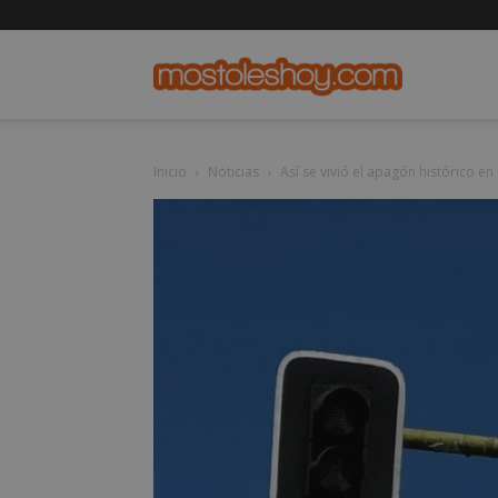
mostolesho
Inicio
Noticias
Así se vivió el apagón histórico en 