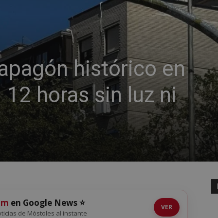
l apagón histórico en
 12 horas sin luz ni
om
en Google News ⭐
VER
noticias de Móstoles al instante