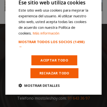
Ese sitio web utiliza cookies
Este sitio web usa cookies para mejorar la
experiencia del usuario. Al utilizar nuestro
sitio web, usted acepta todas las cookies
de acuerdo con nuestra Política de
cookies.
Más información
MOSTRAR TODOS LOS SOCIOS
(1498)
→
ACEPTAR TODO
Todas las noticias de Móstoles en
mostoleshoy.com
. Mantente informado de
toda la actualidad, noticias, eventos, ocio y
RECHAZAR TODO
deportes de tu ciudad. ¡Síguenos!
MOSTRAR DETALLES
Notas de prensa a:
redaccion@madridpress.es
Cookies
Cookies de
Teléfono mostoleshoy.com:
91 643 36 97
estrictamente
rendimiento
necesarias