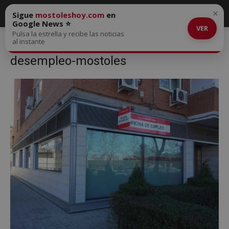
×
Sigue
mostoleshoy.com
en
Google News ⭐
VER
Pulsa la estrella y recibe las noticias
Inicio
Baja el desempleo en Móstoles en el mes de julio en 157
al instante
personas
desempleo-mostoles
desempleo-mostoles