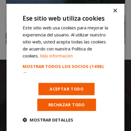
×
Ese sitio web utiliza cookies
Este sitio web usa cookies para mejorar la
experiencia del usuario. Al utilizar nuestro
sitio web, usted acepta todas las cookies
de acuerdo con nuestra Política de
cookies.
Más información
MOSTRAR TODOS LOS SOCIOS
(1498)
→
ACEPTAR TODO
RECHAZAR TODO
Todas las noticias de Móstoles en
mostoleshoy.com
. Mantente informado de
toda la actualidad, noticias, eventos, ocio y
MOSTRAR DETALLES
deportes de tu ciudad. ¡Síguenos!