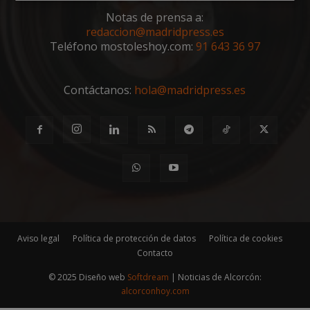
Cookies
Cookies de
estrictamente
rendimiento
Notas de prensa a:
necesarias
redaccion@madridpress.es
Teléfono mostoleshoy.com:
91 643 36 97
Cookies de
Cookies de
Contáctanos:
preferencias
hola@madridpress.es
funcionalidad
Cookies no clasificadas
Aviso legal
Política de protección de datos
Política de cookies
Cookies estrictamente necesarias
Contacto
Cookies de rendimiento
© 2025 Diseño web
Softdream
| Noticias de Alcorcón:
Cookies de preferencias
alcorconhoy.com
Cookies de funcionalidad