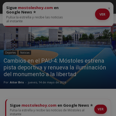
Sigue
mostoleshoy.com
en
×
Google News ⭐
VER
Pulsa la estrella y recibe las noticias
Inicio
Deportes
al instante
Deportes
Noticias
Cambios en el PAU-4: Móstoles estrena
pista deportiva y renueva la iluminación
del monumento a la libertad
Por
Aitor Bris
-
jueves, 14 de mayo de 2026
Sigue
mostoleshoy.com
en Google News ⭐
VER
Pulsa la estrella y recibe las noticias de Móstoles al
instante