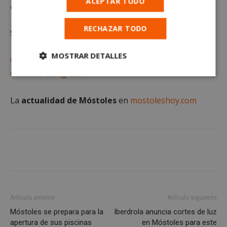
ACEPTAR TODO
artículo.
RECHAZAR TODO
Suscríbete gratis al
MOSTRAR DETALLES
Canal de WhatsApp
Canal de Telegram
Cookies
Cookies de
estrictamente
rendimiento
necesarias
La
actualidad de Móstoles
en
mostoleshoy.com
Cookies de
Cookies de
preferencias
funcionalidad
Cookies no clasificadas
Artículo anterior
Artículo siguiente
Móstoles se prepara para la
Iberdrola anuncia cortes de luz
apertura de sus piscinas
en Móstoles para este