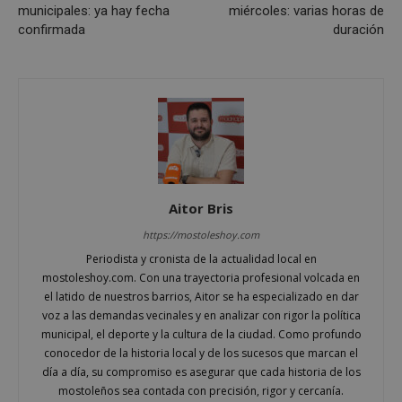
municipales: ya hay fecha
miércoles: varias horas de
confirmada
duración
Cookies estrictamente necesarias
Cookies de rendimiento
Cookies de preferencias
Cookies de funcionalidad
Cookies no clasificadas
Las cookies estrictamente necesarias permiten la
funcionalidad principal del sitio web, como el
Aitor Bris
inicio de sesión de usuario y la gestión de cuentas.
El sitio web no se puede utilizar correctamente sin
https://mostoleshoy.com
las cookies estrictamente necesarias.
Periodista y cronista de la actualidad local en
Proveedor
/
Nombre
Vencimient
Dominio
mostoleshoy.com. Con una trayectoria profesional volcada en
el latido de nuestros barrios, Aitor se ha especializado en dar
__cf_bm
29 minuto
Cloudflare Inc.
voz a las demandas vecinales y en analizar con rigor la política
56 segundo
.x.com
municipal, el deporte y la cultura de la ciudad. Como profundo
conocedor de la historia local y de los sucesos que marcan el
día a día, su compromiso es asegurar que cada historia de los
mostoleños sea contada con precisión, rigor y cercanía.