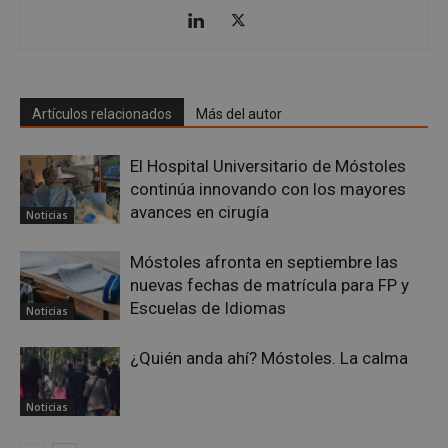
CookieScriptConsent
4 semanas 
CookieScript
días
mostoleshoy.com
Artículos relacionados
Más del autor
El Hospital Universitario de Móstoles
continúa innovando con los mayores
avances en cirugía
Noticias
Móstoles afronta en septiembre las
nuevas fechas de matrícula para FP y
Escuelas de Idiomas
Noticias
__cf_bm
29 minuto
Cloudflare Inc.
¿Quién anda ahí? Móstoles. La calma
58 segundo
.twitter.com
Noticias