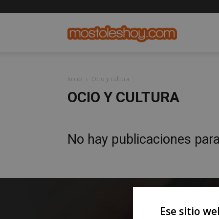
mostolesho
Inicio
Ocio y cultura
OCIO Y CULTURA
No hay publicaciones par
Ese sitio we