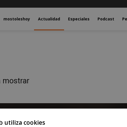
y.com
mostoleshoy
Actualidad
Especiales
Podcast
Pe
a mostrar
b utiliza cookies