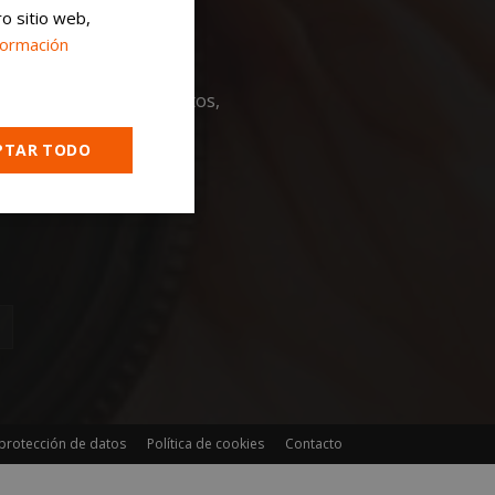
ro sitio web,
formación
ualidad, noticias, eventos,
PTAR TODO
Cookies no
clasificadas
encias
 protección de datos
Política de cookies
Contacto
e sesión de usuario y