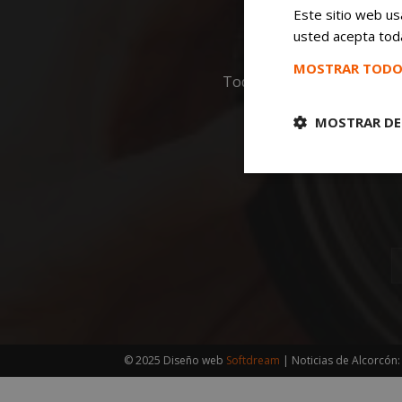
Este sitio web usa
usted acepta toda
MOSTRAR TODO
Todas las noticias de Mós
MOSTRAR DE
Cookies
estrictament
necesarias
Cooki
© 2025 Diseño web
Softdream
| Noticias de Alcorcón
Las cookies estricta