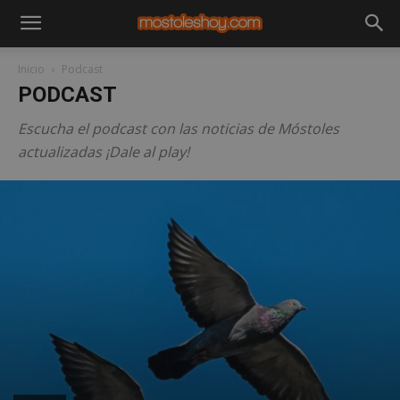
Inicio
Podcast
PODCAST
Escucha el podcast con las noticias de Móstoles
actualizadas ¡Dale al play!