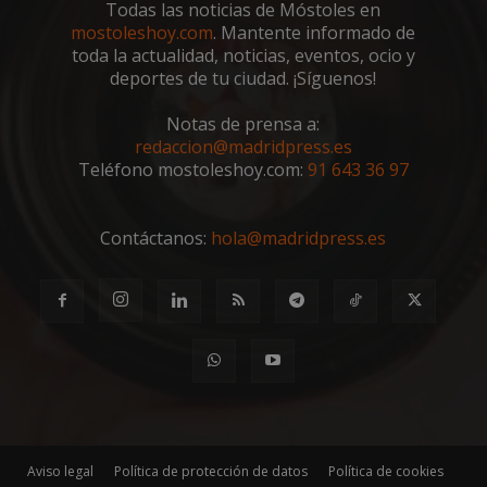
Todas las noticias de Móstoles en
está
de p
utilizando
mostoleshoy.com
. Mantente informado de
un si
versión
utili
toda la actualidad, noticias, eventos, ocio y
nueva o
calcu
antigua de
deportes de tu ciudad. ¡Síguenos!
dato
interfaz 
visit
Youtube.
sesio
Notas de prensa a:
camp
los i
redaccion@madridpress.es
de an
Teléfono mostoleshoy.com:
91 643 36 97
sitios
_ga_CJ6TH46G2D
.mostoleshoy.com
1 año 1 mes
Goog
Analy
esta 
Contáctanos:
hola@madridpress.es
para
el es
sesió
Aviso legal
Política de protección de datos
Política de cookies