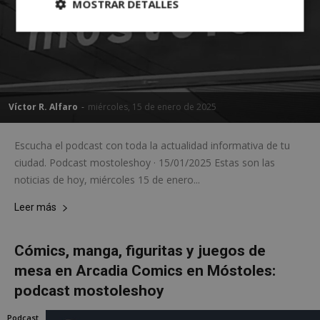
MOSTRAR DETALLES
Cookies
Cookies de
estrictamente
rendimiento
necesarias
Víctor R. Alfaro
-
miércoles, 15 de enero de 2025
Cookies de
Cookies de
preferencias
funcionalidad
Escucha el podcast con toda la actualidad informativa de tu
ciudad. Podcast mostoleshoy · 15/01/2025 Estas son las
Cookies no clasificadas
noticias de hoy, miércoles 15 de enero...
Leer más
Cómics, manga, figuritas y juegos de
mesa en Arcadia Comics en Móstoles:
Cookies estrictamente necesarias
podcast mostoleshoy
Cookies de rendimiento
Podcast
Cookies de preferencias