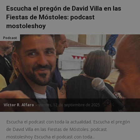
pref
Escucha el pregón de David Villa en las
de
cons
Fiestas de Móstoles: podcast
de c
los v
mostoleshoy
nece
el b
cook
Podcast
Cook
Scri
func
corr
__cf_bm
30 minutos
Esta
Cloudflare Inc.
utili
.vimeo.com
dist
hum
bots.
bene
para 
web,
de r
info
váli
Víctor R. Alfaro
-
viernes, 12 de septiembre de 2025
uso d
web
Escucha el podcast con toda la actualidad. Escucha el pregón
Storage declaration
de David Villa en las Fiestas de Móstoles: podcast
Storage
mostoleshoy Escucha el podcast con toda...
Nombre
Descripción
type