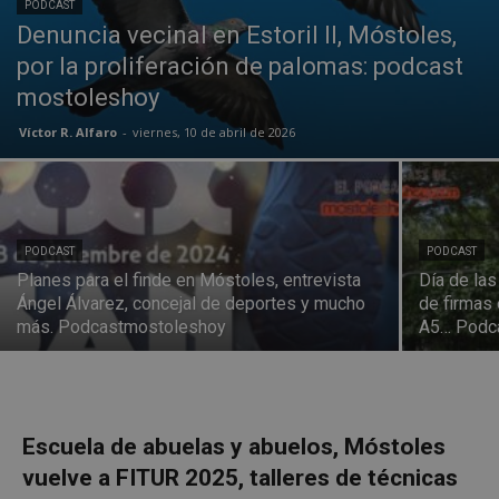
PODCAST
Denuncia vecinal en Estoril II, Móstoles,
por la proliferación de palomas: podcast
mostoleshoy
Víctor R. Alfaro
-
viernes, 10 de abril de 2026
PODCAST
PODCAST
Planes para el finde en Móstoles, entrevista
Día de las
Ángel Álvarez, concejal de deportes y mucho
de firmas 
más. Podcastmostoleshoy
A5… Podc
Escuela de abuelas y abuelos, Móstoles
vuelve a FITUR 2025, talleres de técnicas