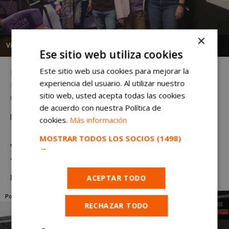
×
Víctor R. Alfaro
-
lunes, 24 de marzo de 2025
Ese sitio web utiliza cookies
Este sitio web usa cookies para mejorar la
Escucha el podcast con toda la actualidad. Telebiblioteca en
experiencia del usuario. Al utilizar nuestro
Móstoles y debate sobre feminismo en el podcast de
sitio web, usted acepta todas las cookies
mostoleshoy Escucha el podcast con toda la...
de acuerdo con nuestra Política de
Leer más
cookies.
Más información
MOSTRAR TODOS LOS SOCIOS
(1498)
Viaje en el tiempo al Móstoles de los años
→
70 a través del NO-DO. Podcast
mostoleshoy.
ACEPTAR TODO
Podcast
RECHAZAR TODO