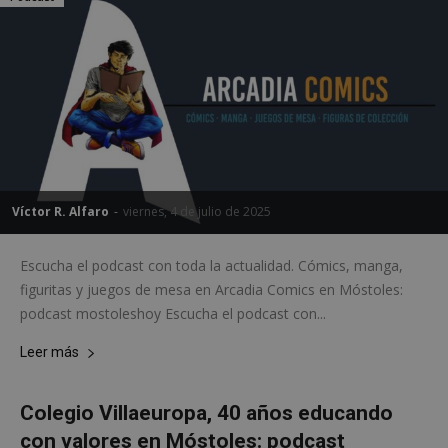
Cookies de funcionalidad
Cookies no clasificadas
Las cookies estrictamente necesarias permiten la
funcionalidad principal del sitio web, como el
inicio de sesión de usuario y la gestión de cuentas.
El sitio web no se puede utilizar correctamente sin
las cookies estrictamente necesarias.
Proveedor
/
Nombre
Vencimiento
Desc
Dominio
Víctor R. Alfaro
-
viernes, 4 de julio de 2025
PHPSESSID
Sesión
Cook
PHP.net
gene
mostoleshoy.com
apli
Escucha el podcast con toda la actualidad. Cómics, manga,
basa
leng
figuritas y juegos de mesa en Arcadia Comics en Móstoles:
Este
podcast mostoleshoy Escucha el podcast con...
iden
prop
gene
Leer más
utili
mant
vari
sesi
Colegio Villaeuropa, 40 años educando
usua
Nor
con valores en Móstoles: podcast
es u