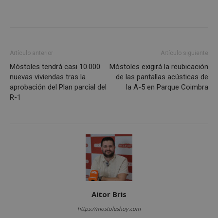
Cookies no clasificadas
Artículo anterior
Artículo siguiente
Móstoles tendrá casi 10.000
Móstoles exigirá la reubicación
Cookies estrictamente necesarias
nuevas viviendas tras la
de las pantallas acústicas de
Cookies de rendimiento
aprobación del Plan parcial del
la A-5 en Parque Coimbra
R-1
Cookies de preferencias
Cookies de funcionalidad
Cookies no clasificadas
Las cookies estrictamente necesarias permiten la
funcionalidad principal del sitio web, como el
inicio de sesión de usuario y la gestión de cuentas.
El sitio web no se puede utilizar correctamente sin
las cookies estrictamente necesarias.
Proveedor
/
Nombre
Vencimient
Aitor Bris
Dominio
https://mostoleshoy.com
__cf_bm
29 minuto
Cloudflare Inc.
56 segundo
.x.com