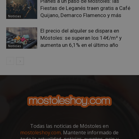
Cloudflare Inc.
Planes a un paso de Móstoles: las
58 segundo
.twitter.com
Fiestas de Leganés traen gratis a Café
Quijano, Demarco Flamenco y más
Noticias
El precio del alquiler se dispara en
Móstoles: se superan los 14€/m² y
aumenta un 6,1% en el último año
Noticias
VISITOR_PRIVACY_METADATA
5 meses 4
YouTube
semanas
.youtube.com
Todas las noticias de Móstoles en
mostoleshoy.com
. Mantente informado de