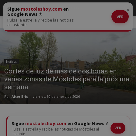
Sigue
mostoleshoy.com
en
×
Google News ⭐
VER
Pulsa la estrella y recibe las noticias
Inicio
Noticias
al instante
Noticias
Cortes de luz de más de dos horas en
varias zonas de Móstoles para la próxima
semana
Por
Aitor Bris
-
viernes, 30 de enero de 2026
Sigue
mostoleshoy.com
en Google News ⭐
VER
Pulsa la estrella y recibe las noticias de Móstoles al
instante