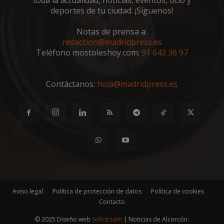
toda la actualidad, noticias, eventos, ocio y
deportes de tu ciudad. ¡Síguenos!
Notas de prensa a:
redaccion@madridpress.es
msToken
.tiktok.com
1 semana 
Teléfono mostoleshoy.com:
91 643 36 97
días
Contáctanos:
hola@madridpress.es
cf_clearance
1 año
Cloudflare, Inc.
.alcorconhoy.com
Aviso legal
Política de protección de datos
Política de cookies
Contacto
© 2025 Diseño web
Softdream
| Noticias de Alcorcón: