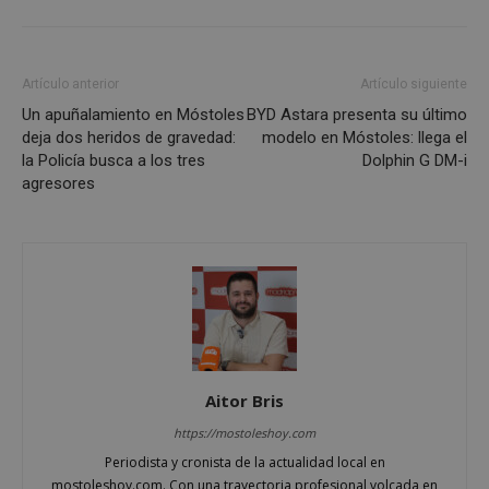
Cookies no clasificadas
Las cookies estrictamente necesarias permiten la
funcionalidad principal del sitio web, como el
inicio de sesión de usuario y la gestión de cuentas.
Artículo anterior
Artículo siguiente
El sitio web no se puede utilizar correctamente sin
Un apuñalamiento en Móstoles
BYD Astara presenta su último
las cookies estrictamente necesarias.
deja dos heridos de gravedad:
modelo en Móstoles: llega el
Proveedor
/
Nombre
Vencimiento
Desc
la Policía busca a los tres
Dolphin G DM-i
Dominio
agresores
PHPSESSID
Sesión
Cook
PHP.net
gene
mostoleshoy.com
apli
basa
leng
Este
iden
prop
gene
utili
mant
vari
sesi
usua
Aitor Bris
Nor
es u
https://mostoleshoy.com
gene
azar
Periodista y cronista de la actualidad local en
en q
mostoleshoy.com. Con una trayectoria profesional volcada en
pued