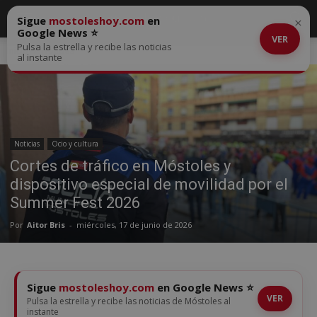
Sigue
mostoleshoy.com
en
×
Google News ⭐
VER
Pulsa la estrella y recibe las noticias
Inicio
Noticias
al instante
Noticias
Ocio y cultura
Cortes de tráfico en Móstoles y
dispositivo especial de movilidad por el
Summer Fest 2026
Por
Aitor Bris
-
miércoles, 17 de junio de 2026
Sigue
mostoleshoy.com
en Google News ⭐
VER
Pulsa la estrella y recibe las noticias de Móstoles al
instante