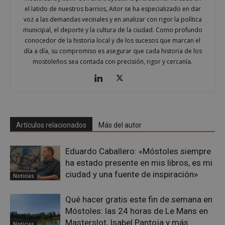
espe
el latido de nuestros barrios, Aitor se ha especializado en dar
sitio
voz a las demandas vecinales y en analizar con rigor la política
buen
es m
municipal, el deporte y la cultura de la ciudad. Como profundo
un e
conocedor de la historia local y de los sucesos que marcan el
inic
para
día a día, su compromiso es asegurar que cada historia de los
entr
mostoleños sea contada con precisión, rigor y cercanía.
_GRECAPTCHA
6 meses
Goo
Google LLC
reC
www.google.com
esta
cook
nece
(_GR
cuan
ejec
Artículos relacionados
Más del autor
fin d
prop
su an
ries
Eduardo Caballero: «Móstoles siempre
CookieScriptConsent
1 mes
El se
ha estado presente en mis libros, es mi
CookieScript
Cook
mostoleshoy.com
ciudad y una fuente de inspiración»
Scri
Noticias
utili
cook
reco
Qué hacer gratis este fin de semana en
pref
Móstoles: las 24 horas de Le Mans en
de
cons
Masterslot, Isabel Pantoja y más
Noticias
de c