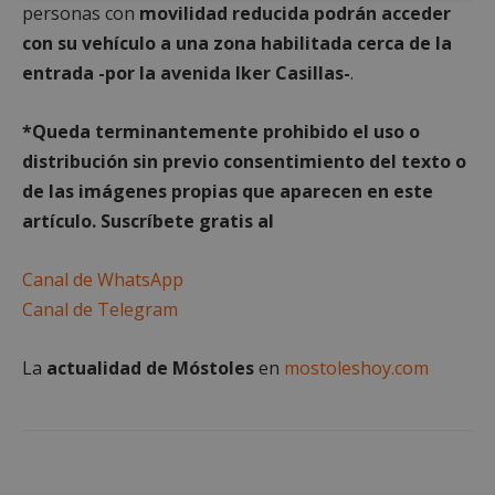
personas con
movilidad reducida podrán acceder
estrictamente
rendimiento
necesarias
con su vehículo a una zona habilitada cerca de la
entrada -por la avenida Iker Casillas-
.
Cookies de
Cookies de
*Queda terminantemente prohibido el uso o
preferencias
funcionalidad
distribución sin previo consentimiento del texto o
de las imágenes propias que aparecen en este
artículo. Suscríbete gratis al
Cookies no clasificadas
Canal de WhatsApp
Canal de Telegram
La
actualidad de Móstoles
en
mostoleshoy.com
Cookies estrictamente necesarias
Cookies de rendimiento
Cookies de preferencias
Cookies de funcionalidad