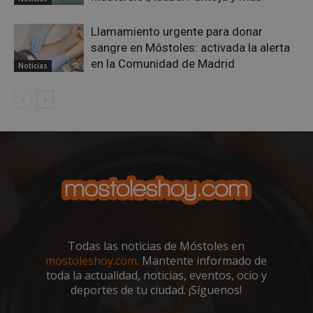
los v
nece
el b
Llamamiento urgente para donar
cook
sangre en Móstoles: activada la alerta
Cook
Scri
en la Comunidad de Madrid
Noticias
func
corr
__cf_bm
30 minutos
Esta
Cloudflare Inc.
utili
.vimeo.com
dist
hum
bots.
bene
para 
web,
de r
info
váli
uso d
web
Storage declaration
Todas las noticias de Móstoles en
mostoleshoy.com
. Mantente informado de
Storage
Nombre
Descripción
toda la actualidad, noticias, eventos, ocio y
type
deportes de tu ciudad. ¡Síguenos!
job_listing_60028_0